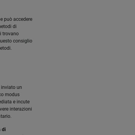
ale può accedere
metodi di
i trovano
 questo consiglio
etodi.
 inviato un
ico modus
diata e incute
vere interazioni
tario.
 di