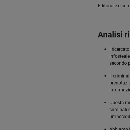
Editoriale e co
Analisi r
I ricercat
infosteale
secondo pa
Il criminal
prenotazio
informazi
Questa min
criminali 
un'incredi
Abbiamo i