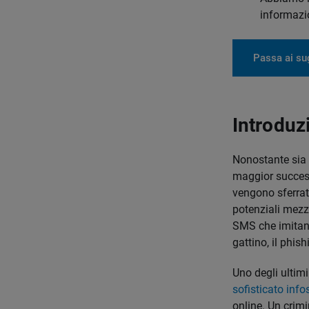
informazio
Passa ai sug
Introduz
Nonostante sia
maggior succes
vengono sferrat
potenziali mezz
SMS che imitano 
gattino, il phi
Uno degli ultimi
sofisticato info
online. Un crimi