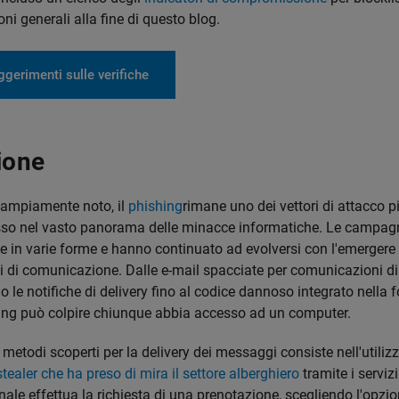
ni generali alla fine di questo blog.
gerimenti sulle verifiche
ione
 ampiamente noto, il
phishing
rimane uno dei vettori di attacco pi
so nel vasto panorama delle minacce informatiche. Le campagn
e in varie forme e hanno continuato ad evolversi con l'emergere 
i di comunicazione. Dalle e-mail spacciate per comunicazioni di
le notifiche di delivery fino al codice dannoso integrato nella f
shing può colpire chiunque abbia accesso ad un computer.
 metodi scoperti per la delivery dei messaggi consiste nell'utiliz
stealer che ha preso di mira il settore alberghiero
tramite i serviz
nale effettua la richiesta di una prenotazione, scegliendo l'opzio