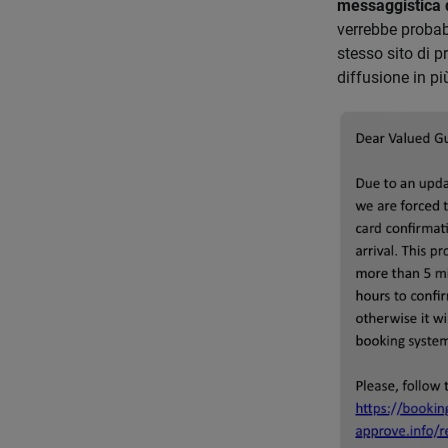
messaggistica d
verrebbe probabi
stesso sito di p
diffusione in p