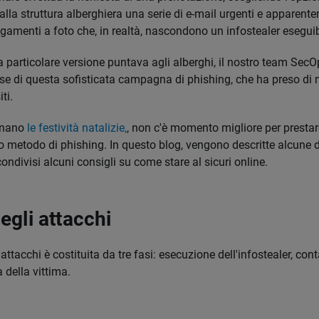
 alla struttura alberghiera una serie di e-mail urgenti e apparent
gamenti a foto che, in realtà, nascondono un infostealer eseguib
 particolare versione puntava agli alberghi, il nostro team SecO
e di questa sofisticata campagna di phishing, che ha preso di mi
iti.
cinano
le festività natalizie,
, non c'è momento migliore per presta
o metodo di phishing. In questo blog, vengono descritte alcune d
ondivisi alcuni consigli su come stare al sicuri online.
egli attacchi
attacchi è costituita da tre fasi: esecuzione dell'infostealer, cont
a della vittima.