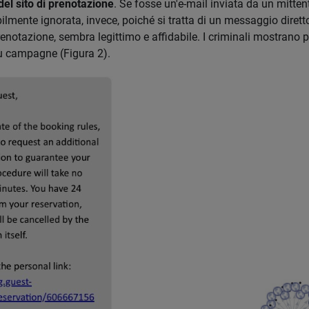
el sito di prenotazione
. Se fosse un'e-mail inviata da un mitten
lmente ignorata, invece, poiché si tratta di un messaggio diretto
renotazione, sembra legittimo e affidabile. I criminali mostrano 
iù campagne (Figura 2).