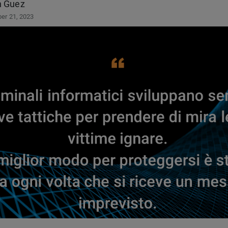
n Guez
er 21, 2023