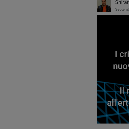
Shira
Septemb