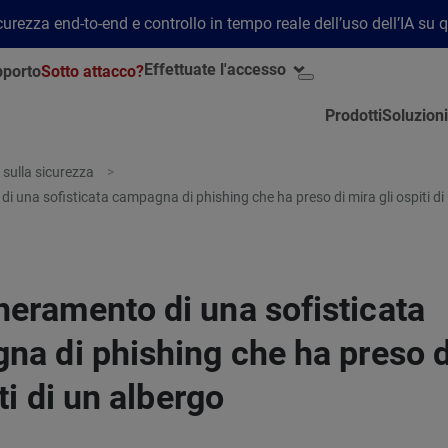
rezza end-to-end e controllo in tempo reale dell’uso dell’IA su 
Effettuate l'accesso
porto
Sotto attacco?
Prodotti
Soluzioni
 sulla sicurezza
 una sofisticata campagna di phishing che ha preso di mira gli ospiti di
eramento di una sofisticata
a di phishing che ha preso d
iti di un albergo