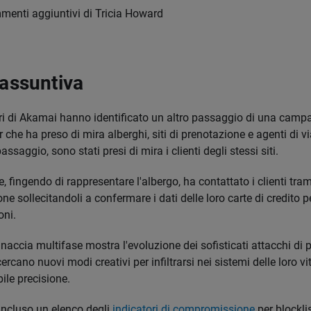
mmenti aggiuntivi di Tricia Howard
iassuntiva
ori di Akamai hanno identificato un altro passaggio di una camp
r che ha preso di mira alberghi, siti di prenotazione e agenti di v
ssaggio, sono stati presi di mira i clienti degli stessi siti.
e, fingendo di rappresentare l'albergo, ha contattato i clienti trami
ne sollecitandoli a confermare i dati delle loro carte di credito 
oni.
accia multifase mostra l'evoluzione dei sofisticati attacchi di p
cercano nuovi modi creativi per infiltrarsi nei sistemi delle loro v
bile precisione.
ncluso un elenco degli
indicatori di compromissione
per blockli