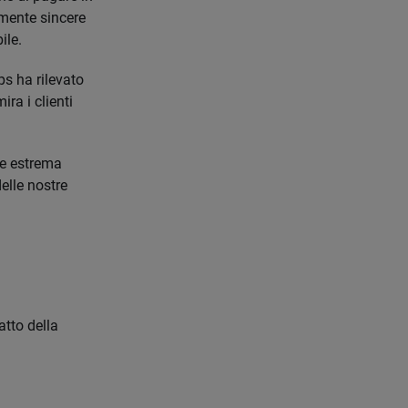
emente sincere
ile.
ps ha rilevato
ra i clienti
re estrema
elle nostre
atto della