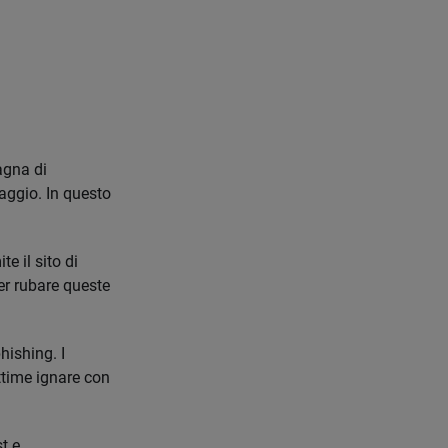
agna di
iaggio. In questo
te il sito di
per rubare queste
hishing. I
ittime ignare con
st e