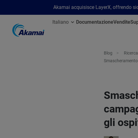
Akamai acquisisce LayerX, offrendo sicu
Italiano
Documentazione
Vendite
Sup
Blog
Ricerca
Smascheramento di
Smasch
campagn
gli osp