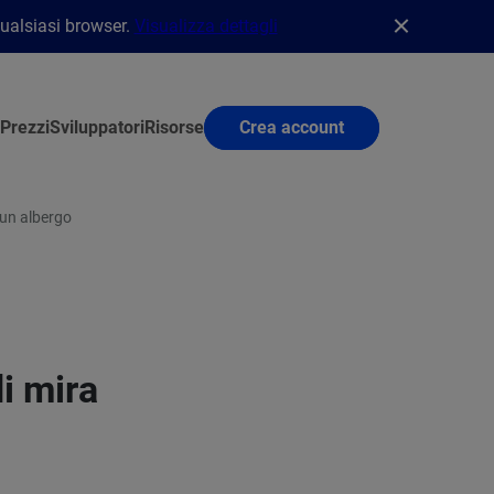
qualsiasi browser.
Visualizza dettagli
Prezzi
Sviluppatori
Risorse
Crea account
 un albergo
i mira