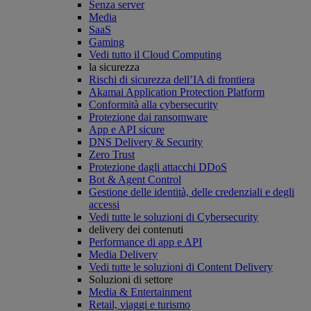
Senza server
Media
SaaS
Gaming
Vedi tutto il Cloud Computing
la sicurezza
Rischi di sicurezza dell’IA di frontiera
Akamai Application Protection Platform
Conformità alla cybersecurity
Protezione dai ransomware
App e API sicure
DNS Delivery & Security
Zero Trust
Protezione dagli attacchi DDoS
Bot & Agent Control
Gestione delle identità, delle credenziali e degli
accessi
Vedi tutte le soluzioni di Cybersecurity
delivery dei contenuti
Performance di app e API
Media Delivery
Vedi tutte le soluzioni di Content Delivery
Soluzioni di settore
Media & Entertainment
Retail, viaggi e turismo