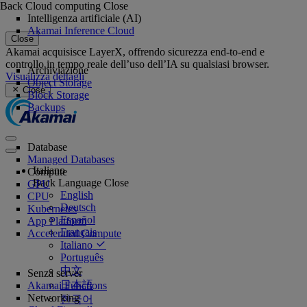
Back
Cloud computing
Close
Intelligenza artificiale (AI)
Akamai Inference Cloud
Close
Akamai acquisisce LayerX, offrendo sicurezza end-to-end e
controllo in tempo reale dell’uso dell’IA su qualsiasi browser.
Archiviazione
Visualizza dettagli
Object Storage
Close
Block Storage
Backups
Database
Managed Databases
Italiano
Compute
Back
Language
Close
GPU
English
CPU
Deutsch
Kubernetes
Español
App Platform
Français
Accelerated Compute
Italiano
Português
中文
Senza server
日本語
Akamai Functions
Networking
한국어