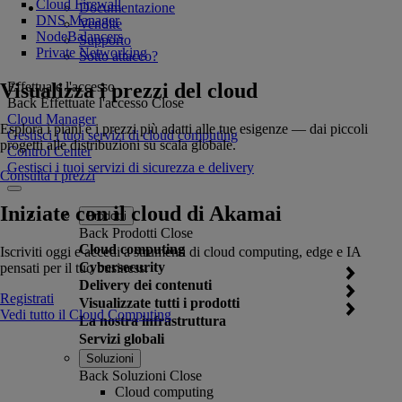
Cloud Firewall
Documentazione
DNS Manager
Vendite
NodeBalancers
Supporto
Private Networking
Sotto attacco?
Visualizza i prezzi del cloud
Effettuate l'accesso
Back
Effettuate l'accesso
Close
Cloud Manager
Esplora i piani e i prezzi più adatti alle tue esigenze — dai piccoli
Gestisci i tuoi servizi di cloud computing
progetti alle distribuzioni su scala globale.
Control Center
Gestisci i tuoi servizi di sicurezza e delivery
Consulta i prezzi
Iniziate con il cloud di Akamai
Prodotti
Back
Prodotti
Close
Cloud computing
Iscriviti oggi e accedi a strumenti di cloud computing, edge e IA
Cybersecurity
pensati per il tuo business.
Delivery dei contenuti
Registrati
Visualizzate tutti i prodotti
Vedi tutto il Cloud Computing
La nostra infrastruttura
Servizi globali
Soluzioni
Back
Soluzioni
Close
Cloud computing