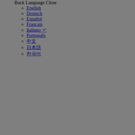
Back
Language
Close
English
Deutsch
Español
Français
Italiano
Português
中文
日本語
한국어