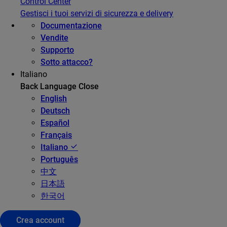
Control Center
Gestisci i tuoi servizi di sicurezza e delivery
Documentazione
Vendite
Supporto
Sotto attacco?
Italiano
Back
Language
Close
English
Deutsch
Español
Français
Italiano
Português
中文
日本語
한국어
Crea account