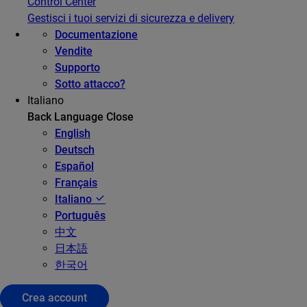
Control Center
Gestisci i tuoi servizi di sicurezza e delivery
Documentazione
Vendite
Supporto
Sotto attacco?
Italiano
Back
Language
Close
English
Deutsch
Español
Français
Italiano
Português
中文
日本語
한국어
Crea account