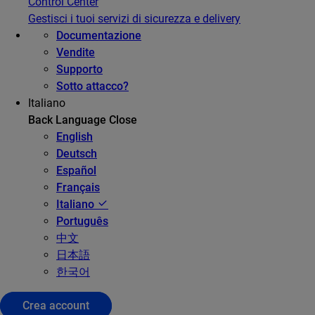
Control Center
Gestisci i tuoi servizi di sicurezza e delivery
Documentazione
Vendite
Supporto
Sotto attacco?
Italiano
Back
Language
Close
English
Deutsch
Español
Français
Italiano
Português
中文
日本語
한국어
Crea account