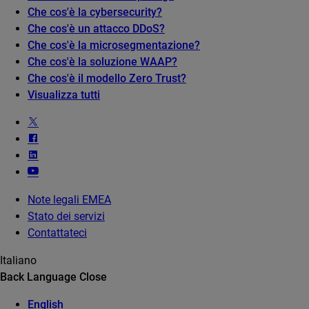
Che cos'è la cybersecurity?
Che cos'è un attacco DDoS?
Che cos'è la microsegmentazione?
Che cos'è la soluzione WAAP?
Che cos'è il modello Zero Trust?
Visualizza tutti
Note legali EMEA
Stato dei servizi
Contattateci
Italiano
Back
Language
Close
English