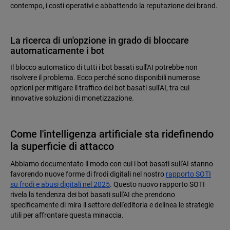
contempo, i costi operativi e abbattendo la reputazione dei brand.
La ricerca di un'opzione in grado di bloccare
automaticamente i bot
Il blocco automatico di tutti i bot basati sull'AI potrebbe non
risolvere il problema. Ecco perché sono disponibili numerose
opzioni per mitigare il traffico dei bot basati sull'AI, tra cui
innovative soluzioni di monetizzazione.
Come l'intelligenza artificiale sta ridefinendo
la superficie di attacco
Abbiamo documentato il modo con cui i bot basati sull'AI stanno
favorendo nuove forme di frodi digitali nel nostro
rapporto SOTI
su frodi e abusi digitali nel 2025
. Questo nuovo rapporto SOTI
rivela la tendenza dei bot basati sull'AI che prendono
specificamente di mira il settore dell'editoria e delinea le strategie
utili per affrontare questa minaccia.