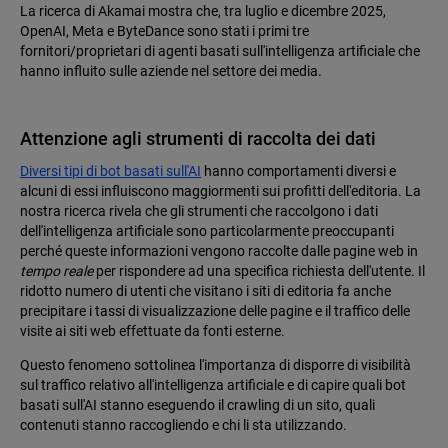
La ricerca di Akamai mostra che, tra luglio e dicembre 2025,
OpenAI, Meta e ByteDance sono stati i primi tre
fornitori/proprietari di agenti basati sull'intelligenza artificiale che
hanno influito sulle aziende nel settore dei media.
Attenzione agli strumenti di raccolta dei dati
Diversi tipi di bot basati sull'AI
hanno comportamenti diversi e
alcuni di essi influiscono maggiormenti sui profitti dell'editoria. La
nostra ricerca rivela che gli strumenti che raccolgono i dati
dell'intelligenza artificiale sono particolarmente preoccupanti
perché queste informazioni vengono raccolte dalle pagine web in
tempo reale
per rispondere ad una specifica richiesta dell'utente. Il
ridotto numero di utenti che visitano i siti di editoria fa anche
precipitare i tassi di visualizzazione delle pagine e il traffico delle
visite ai siti web effettuate da fonti esterne.
Questo fenomeno sottolinea l'importanza di disporre di visibilità
sul traffico relativo all'intelligenza artificiale e di capire quali bot
basati sull'AI stanno eseguendo il crawling di un sito, quali
contenuti stanno raccogliendo e chi li sta utilizzando.