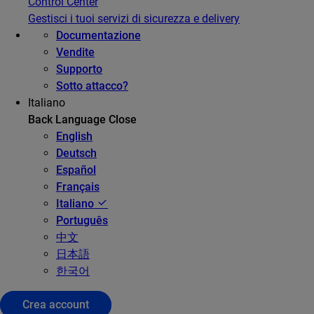
Control Center
Gestisci i tuoi servizi di sicurezza e delivery
Documentazione
Vendite
Supporto
Sotto attacco?
Italiano
Back
Language
Close
English
Deutsch
Español
Français
Italiano
Português
中文
日本語
한국어
Crea account