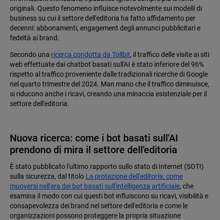
originali. Questo fenomeno influisce notevolmente sui modelli di
business su cui il settore dell'editoria ha fatto affidamento per
decenni: abbonamenti, engagement degli annunci pubblicitari e
fedeltà ai brand.
Secondo una
ricerca condotta da Tollbit
, il traffico delle visite ai siti
web effettuate dai chatbot basati sull'AI è stato inferiore del 96%
rispetto al traffico proveniente dalle tradizionali ricerche di Google
nel quarto trimestre del 2024. Man mano che il traffico diminuisce,
si riducono anche i ricavi, creando una minaccia esistenziale per il
settore dell'editoria.
Nuova ricerca: come i bot basati sull'AI
prendono di mira il settore dell'editoria
È stato pubblicato l'ultimo rapporto sullo stato di Internet (SOTI)
sulla sicurezza, dal titolo
La protezione dell'editoria: come
muoversi nell'era dei bot basati sull'intelligenza artificiale
, che
esamina il modo con cui questi bot influiscono su ricavi, visibilità e
consapevolezza dei brand nel settore dell'editoria e come le
organizzazioni possono proteggere la propria situazione