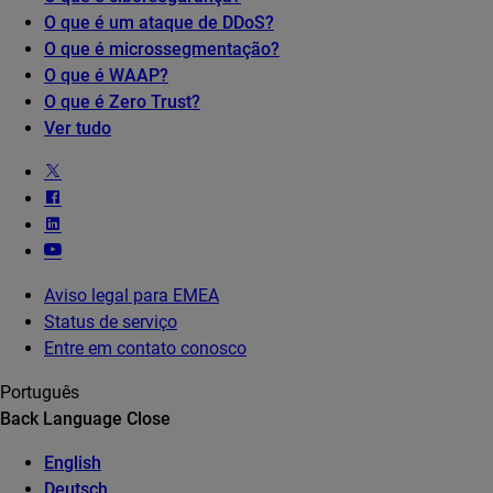
O que é um ataque de DDoS?
O que é microssegmentação?
O que é WAAP?
O que é Zero Trust?
Ver tudo
Aviso legal para EMEA
Status de serviço
Entre em contato conosco
Português
Back
Language
Close
English
Deutsch