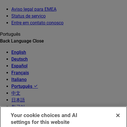
Aviso legal para EMEA
Status de serviço
Entre em contato conosco
Português
Back
Language
Close
English
Deutsch
Español
Français
Italiano
Português
中文
日本語
한국어
Your cookie choices and AI
settings for this website