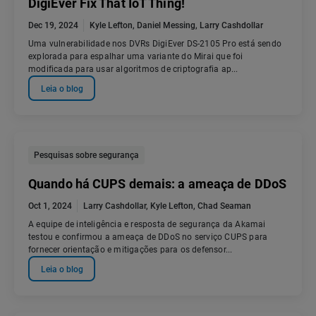
DigiEver Fix That IoT Thing!
Dec 19, 2024
Kyle Lefton
,
Daniel Messing
,
Larry Cashdollar
Uma vulnerabilidade nos DVRs DigiEver DS-2105 Pro está sendo
explorada para espalhar uma variante do Mirai que foi
modificada para usar algoritmos de criptografia ap...
Leia o blog
Pesquisas sobre segurança
Quando há CUPS demais: a ameaça de DDoS
Oct 1, 2024
Larry Cashdollar
,
Kyle Lefton
,
Chad Seaman
A equipe de inteligência e resposta de segurança da Akamai
testou e confirmou a ameaça de DDoS no serviço CUPS para
fornecer orientação e mitigações para os defensor...
Leia o blog