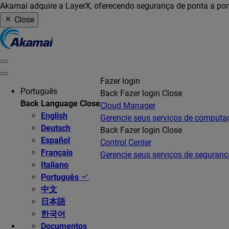
Akamai adquire a LayerX, oferecendo segurança de ponta a pon
Close
Fazer login
Português
Back
Fazer login
Close
Back
Language
Close
Cloud Manager
English
Gerencie seus serviços de comput
Deutsch
Back
Fazer login
Close
Español
Control Center
Français
Gerencie seus serviços de seguranç
Italiano
Português
中文
日本語
한국어
Documentos