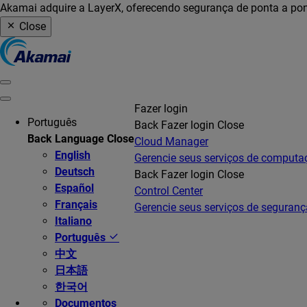
Akamai adquire a LayerX, oferecendo segurança de ponta a pon
Close
Fazer login
Português
Back
Fazer login
Close
Back
Language
Close
Cloud Manager
English
Gerencie seus serviços de comput
Deutsch
Back
Fazer login
Close
Español
Control Center
Français
Gerencie seus serviços de seguranç
Italiano
Português
中文
日本語
한국어
Documentos