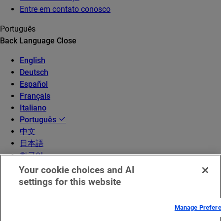
Entre em contato conosco
Português
Back
Language
Close
English
Deutsch
Español
Français
Italiano
Português
中文
日本語
한국어
Your cookie choices and AI
settings for this website
Manage Prefer
© 2026 Akamai Technologies