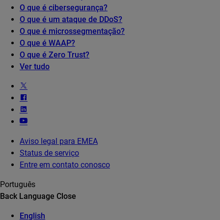
O que é cibersegurança?
O que é um ataque de DDoS?
O que é microssegmentação?
O que é WAAP?
O que é Zero Trust?
Ver tudo
Aviso legal para EMEA
Status de serviço
Entre em contato conosco
Português
Back
Language
Close
English