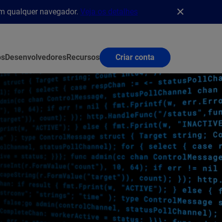
em qualquer navegador.
Veja os detalhes
os
Desenvolvedores
Recursos
Criar conta