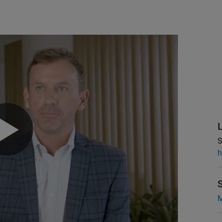
S
h
M