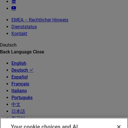
EMEA – Rechtlicher Hinweis
Dienststatus
Kontakt
Deutsch
Back
Language
Close
English
Deutsch
Español
Français
Italiano
Português
中文
日本語
한국어
Your cookie choices and AI