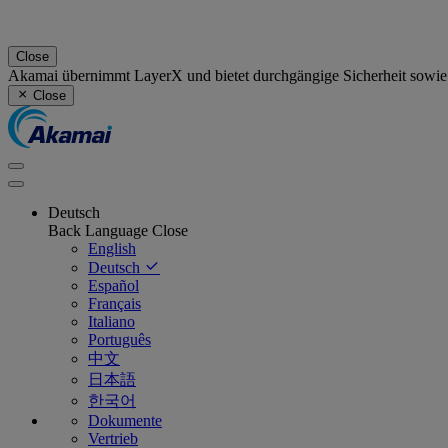
Close
Akamai übernimmt LayerX und bietet durchgängige Sicherheit sowie
Close
Deutsch
Back
Language
Close
English
Deutsch
Español
Français
Italiano
Português
中文
日本語
한국어
Dokumente
Vertrieb