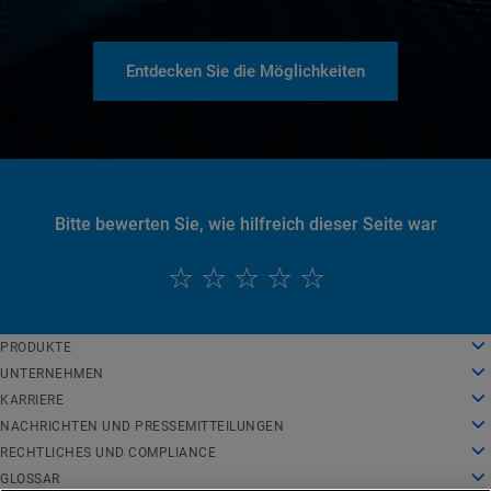
Entdecken Sie die Möglichkeiten
Bitte bewerten Sie, wie hilfreich dieser Seite war
English
PRODUKTE
Deutsch
Cloud Computing
UNTERNEHMEN
Español
Sicherheit
Über uns
KARRIERE
Français
Inhaltsbereitstellung
Geschichte
Karriere
NACHRICHTEN UND PRESSEMITTEILUNGEN
Italiano
Alle Produkte und Testversionen
Unternehmensführung
Arbeiten bei Akamai
Nachrichten und Pressemitteilungen
RECHTLICHES UND COMPLIANCE
Português
Global Services
Auszeichnungen
Studenten und Absolventen
Pressemitteilungen
Rechtliches
GLOSSAR
中文