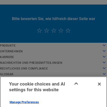
Bitte bewerten Sie, wie hilfreich dieser Seite war
English
PRODUKTE
Deutsch
Cloud Computing
UNTERNEHMEN
Español
Sicherheit
Über uns
KARRIERE
Français
Inhaltsbereitstellung
Geschichte
Karriere
NACHRICHTEN UND PRESSEMITTEILUNGEN
Italiano
Alle Produkte und Testversionen
Unternehmensführung
Arbeiten bei Akamai
Nachrichten und Pressemitteilungen
RECHTLICHES UND COMPLIANCE
Português
Global Services
Auszeichnungen
Studenten und Absolventen
Pressemitteilungen
Rechtliches
GLOSSAR
中文
Board of Directors
Inklusiver Arbeitsplatz
In der Presse
Compliance der Informationssicherheit
Was ist API-Sicherheit?
日本語
Your cookie choices and AI
Infrastruktur für Innovationen
Stellenangebote
Medienressourcen
Privacy Trust Center
Was ist ein CDN?
EMEA – Rechtlicher Hinweis
Dienststatus
Kontakt
한국어
settings for this website
Investor Relations
Kultur-Blog
Datenschutzerklärung
Was ist Cloud Computing?
Deutsch
Unternehmensverantwortung
Cookie-Einstellungen
Was ist Cybersicherheit?
Verhaltenskodex
Das EU-Gesetz über digitale Dienste (Digital Services Act,
Was ist ein DDoS-Angriff?
Manage Preferences
Standorte
DSA)
Was ist Mikrosegmentierung?