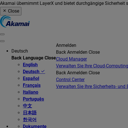
Akamai übernimmt LayerX und bietet durchgängige Sicherheit so
Close
Anmelden
Deutsch
Back
Anmelden
Close
Back
Language
Close
Cloud Manager
English
Verwalten Sie Ihre Cloud-Computing
Deutsch
Back
Anmelden
Close
Español
Control Center
Français
Verwalten Sie Ihre Sicherheits- und 
Italiano
Português
中文
日本語
한국어
Dokumente