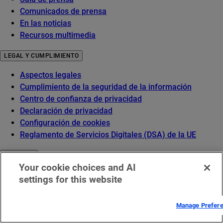
Comunicados de prensa
En las noticias
Recursos multimedia
LEGAL Y CUMPLIMIENTO
Aspectos legales
Cumplimiento de la seguridad de la información
Centro de confianza de privacidad
Declaración de privacidad
Configuración de cookies
Reglamento de Servicios Digitales (DSA) de la UE
GLOSARIO
Your cookie choices and AI
¿Qué es la seguridad de API?
settings for this website
¿Qué es una CDN?
¿Qué es el cloud computing?
Manage Prefer
¿Qué es la ciberseguridad?
¿Qué es un ataque DDoS?