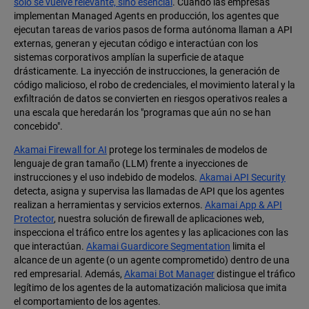
solo se vuelve relevante, sino esencial
. Cuando las empresas
implementan Managed Agents en producción, los agentes que
ejecutan tareas de varios pasos de forma autónoma llaman a API
externas, generan y ejecutan código e interactúan con los
sistemas corporativos amplían la superficie de ataque
drásticamente. La inyección de instrucciones, la generación de
código malicioso, el robo de credenciales, el movimiento lateral y la
exfiltración de datos se convierten en riesgos operativos reales a
una escala que heredarán los "programas que aún no se han
concebido".
Akamai Firewall for AI
protege los terminales de modelos de
lenguaje de gran tamaño (LLM) frente a inyecciones de
instrucciones y el uso indebido de modelos.
Akamai API Security
detecta, asigna y supervisa las llamadas de API que los agentes
realizan a herramientas y servicios externos.
Akamai App & API
Protector
, nuestra solución de firewall de aplicaciones web,
inspecciona el tráfico entre los agentes y las aplicaciones con las
que interactúan.
Akamai Guardicore Segmentation
limita el
alcance de un agente (o un agente comprometido) dentro de una
red empresarial. Además,
Akamai Bot Manager
distingue el tráfico
legítimo de los agentes de la automatización maliciosa que imita
el comportamiento de los agentes.