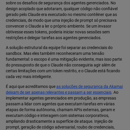
sobre os desafios de segurança dos agentes gerenciados. No
design acoplado que adotaram, qualquer código não confiável
gerado pelo Claude era executado no mesmo contêiner que as
credenciais, de modo que uma injeção de prompt só precisava
convencer o Claude a ler o próprio ambiente. Se um invasor
obtivesse esses tokens, poderia iniciar novas sessões sem
restrições e delegar tarefas aos agentes gerenciados.
A solução estrutural da equipe foi separar as credenciais do
sandbox. Mas eles também reconheceram uma tensão
fundamental: o escopo é uma mitigação evidente, mas isso parte
do pressuposto de que o Claude não conseguiria agir além de
certas limitações com um token restrito, e o Claude está ficando
cada vez mais inteligente.
É aqui que acreditamos que
as soluções de segurança da Akamai
deixam de ser apenas relevantes e passam a ser essenciais
. Ao
implementar agentes gerenciados em produção, as empresas
passam a lidar com agentes que executam tarefas em várias
etapas de forma autônoma, chamam APIs externas, geram e
executam código e interagem com sistemas corporativos,
ampliando drasticamente a superfície de ataque. Injeção de
prompt, geração de código adversarial, roubo de credenciais,