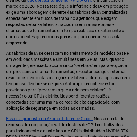
distribuída
que apresentamos na NVIDIA GTC
em San Jose em
março de 2026. Nossa tese é que a inferência de IA em produção
exige uma abordagem diferente das fábricas de IA centralizadas,
especialmente em fluxos de trabalho agênticos que exigem
respostas de baixa latência, raciocínio em várias etapas e
chamadas de ferramentas em tempo real. Isso é exatamente o
que os agentes gerenciados precisam para operar em escala
empresarial.
As fábricas de IA se destacam no treinamento de modelos base e
em workloads massivas e simultâneas em GPUs. Mas, quando
um agente gerenciado aciona cinco "cérebros" em paralelo, cada
um precisando chamar ferramentas, executar código e retornar
resultados dentro das restrições de latência de uma aplicação em
tempo real (lembre-se de que a Anthropic reconhece estar
projetando para "programas que ainda nem existem"), é
necessário ter GPUs distribuídas por diferentes regiões,
conectadas por uma malha de rede de alta capacidade, com
aplicação de segurança em todas as camadas.
Essa é a proposta do Akamai Inference Cloud.
Nossa oferta de
recursos de computação vai de clusters de GPU centralizados
para treinamento e ajuste fino até GPUs distribuídas NVIDIA RTX