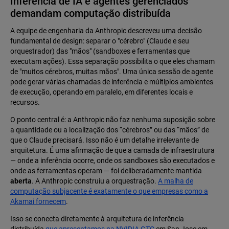
Inferência de IA e agentes gerenciados
demandam computação distribuída
A equipe de engenharia da Anthropic descreveu uma decisão
fundamental de design: separar o "cérebro" (Claude e seu
orquestrador) das "mãos" (sandboxes e ferramentas que
executam ações). Essa separação possibilita o que eles chamam
de "muitos cérebros, muitas mãos". Uma única sessão de agente
pode gerar várias chamadas de inferência e múltiplos ambientes
de execução, operando em paralelo, em diferentes locais e
recursos.
O ponto central é: a Anthropic não faz nenhuma suposição sobre
a quantidade ou a localização dos “cérebros” ou das “mãos” de
que o Claude precisará. Isso não é um detalhe irrelevante de
arquitetura. É uma afirmação de que a camada de infraestrutura
— onde a inferência ocorre, onde os sandboxes são executados e
onde as ferramentas operam — foi deliberadamente mantida
aberta
. A Anthropic construiu a orquestração.
A malha de
computação subjacente é exatamente o que empresas como a
Akamai fornecem
.
Isso se conecta diretamente à arquitetura de inferência