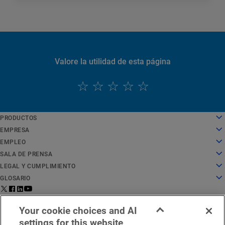
Valore la utilidad de esta página
PRODUCTOS
English
Cloud computing
EMPRESA
Deutsch
Seguridad
Sobre nosotros
EMPLEO
Español
Distribución de contenido
Historia
Empleo
SALA DE PRENSA
Français
Todos los productos y pruebas
Liderazgo
Trabajar en Akamai
Sala de prensa
LEGAL Y CUMPLIMIENTO
Italiano
Servicios globales
Premios
Estudiantes y recién licenciados
Comunicados de prensa
Aspectos legales
GLOSARIO
Português
Junta directiva
Entorno laboral inclusivo
En las noticias
Cumplimiento de la seguridad de la información
¿Qué es la seguridad de API?
中文
Infrastructure for Innovation
Buscar puestos de trabajo
Recursos multimedia
Centro de confianza de privacidad
¿Qué es una CDN?
Aviso legal para la región de
Estado del
日本語
Contáctanos
Your cookie choices and AI
Relaciones con los inversores
Blog cultural
Declaración de privacidad
¿Qué es el cloud computing?
EMEA
servicio
한국어
settings for this website
Responsabilidad corporativa
Configuración de cookies
¿Qué es la ciberseguridad?