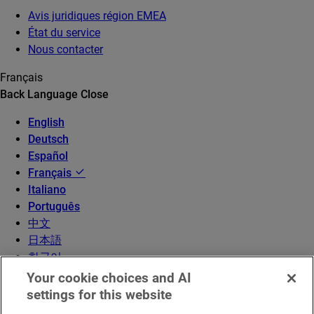
Avis juridiques région EMEA
État du service
Nous contacter
Français
Back
Language
Close
English
Deutsch
Español
Français
Italiano
Português
中文
日本語
한국어
Your cookie choices and AI
settings for this website