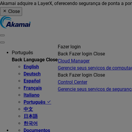
Akamai adquire a LayerX, oferecendo segurança de ponta a pon
Close
Fazer login
Português
Back
Fazer login
Close
Back
Language
Close
Cloud Manager
English
Gerencie seus serviços de comput
Deutsch
Back
Fazer login
Close
Español
Control Center
Français
Gerencie seus serviços de seguranç
Italiano
Português
中文
日本語
한국어
Documentos