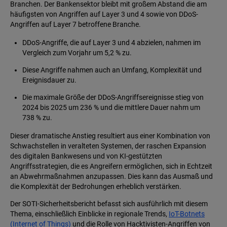
Branchen. Der Bankensektor bleibt mit großem Abstand die am
häufigsten von Angriffen auf Layer 3 und 4 sowie von DDoS-
Angriffen auf Layer 7 betroffene Branche.
DDoS-Angriffe, die auf Layer 3 und 4 abzielen, nahmen im
Vergleich zum Vorjahr um 5,2 % zu.
Diese Angriffe nahmen auch an Umfang, Komplexität und
Ereignisdauer zu.
Die maximale Größe der DDoS-Angriffsereignisse stieg von
2024 bis 2025 um 236 % und die mittlere Dauer nahm um
738 % zu.
Dieser dramatische Anstieg resultiert aus einer Kombination von
Schwachstellen in veralteten Systemen, der raschen Expansion
des digitalen Bankwesens und von KI-gestützten
Angriffsstrategien, die es Angreifern ermöglichen, sich in Echtzeit
an Abwehrmaßnahmen anzupassen. Dies kann das Ausmaß und
die Komplexität der Bedrohungen erheblich verstärken.
Der SOTI-Sicherheitsbericht befasst sich ausführlich mit diesem
Thema, einschließlich Einblicke in regionale Trends,
IoT-Botnets
(Internet of Things)
und die Rolle von Hacktivisten-Angriffen von