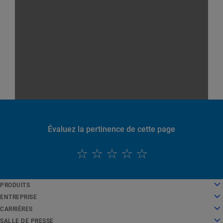
Évaluez la pertinence de cette page
English
PRODUITS
Deutsch
Cloud Computing
ENTREPRISE
Español
Sécurité
À propos de nous
CARRIÈRES
Français
Diffusion de contenu
Histoire
Carrières
SALLE DE PRESSE