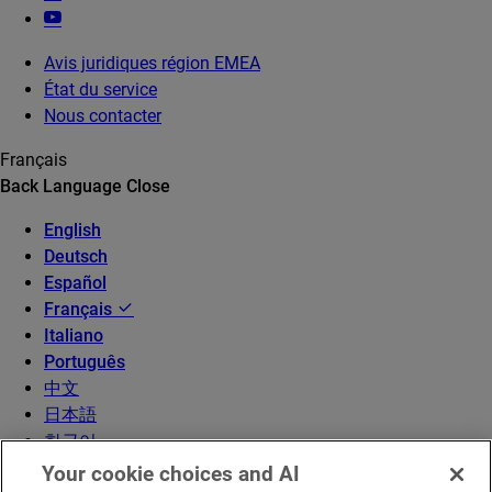
Avis juridiques région EMEA
État du service
Nous contacter
Français
Back
Language
Close
English
Deutsch
Español
Français
Italiano
Português
中文
日本語
한국어
Your cookie choices and AI