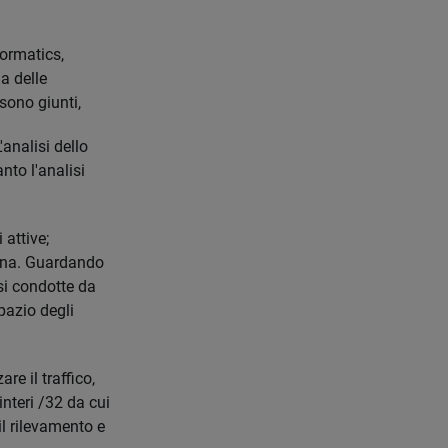
formatics,
a delle
 sono giunti,
analisi dello
nto l'analisi
 attive;
Cina. Guardando
isi condotte da
pazio degli
e il traffico,
interi /32 da cui
il rilevamento e