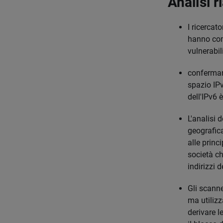
Analisi r
I ricercat
hanno comp
vulnerabil
confermand
spazio IPv
dell'IPv6 
L'analisi 
geografica
alle princ
società ch
indirizzi d
Gli scanne
ma utilizz
derivare l