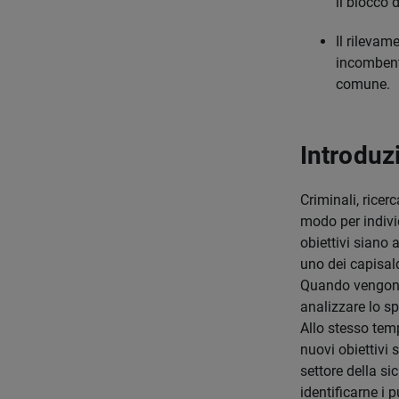
il blocco 
Il rilevam
incombente
comune.
Introduz
Criminali, ricer
modo per individ
obiettivi siano 
uno dei capisal
Quando vengono 
analizzare lo spa
Allo stesso temp
nuovi obiettivi s
settore della si
identificarne i p