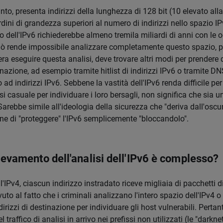
canto, presenta indirizzi della lunghezza di 128 bit (10 elevato all
rdini di grandezza superiori al numero di indirizzi nello spazio IPv
io dell'IPv6 richiederebbe almeno tremila miliardi di anni con le 
iò rende impossibile analizzare completamente questo spazio, p
ra eseguire questa analisi, deve trovare altri modi per prendere d
tinazione, ad esempio tramite hitlist di indirizzi IPv6 o tramite DNS
ad indirizzi IPv6. Sebbene la vastità dell'IPv6 renda difficile per 
lisi casuale per individuare i loro bersagli, non significa che sia 
Sarebbe simile all'ideologia della sicurezza che "deriva dall'oscur
 di "proteggere" l'IPv6 semplicemente "bloccandolo".
ilevamento dell'analisi dell'IPv6 è complesso?
l'IPv4, ciascun indirizzo instradato riceve migliaia di pacchetti di
vuto al fatto che i criminali analizzano l'intero spazio dell'IPv4 
rizzi di destinazione per individuare gli host vulnerabili. Pertanto
traffico di analisi in arrivo nei prefissi non utilizzati (le "darknet