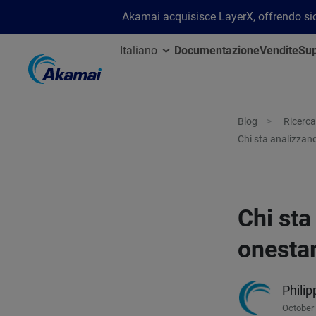
Akamai acquisisce LayerX, offrendo sicu
Italiano
Documentazione
Vendite
Sup
Blog
Ricerca
Chi sta analizzan
Chi sta
onesta
Philip
October