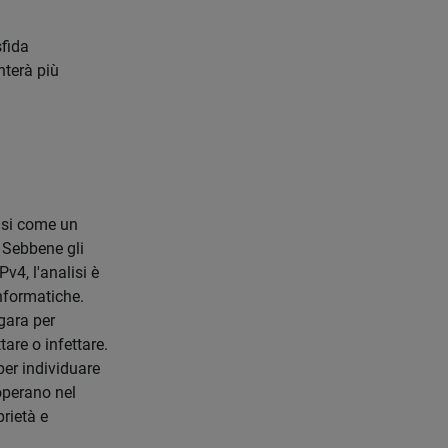
sfida
nterà più
lisi come un
. Sebbene gli
v4, l'analisi è
nformatiche.
gara per
tare o infettare.
per individuare
 operano nel
prietà e