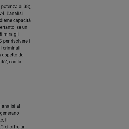
a potenza di 38),
4. L'analisi
odierne capacità
ertanto, se un
i mira gli
 per risolvere i
i criminali
un aspetto da
ità", con la
 analisi al
o generano
, il
") ci offre un