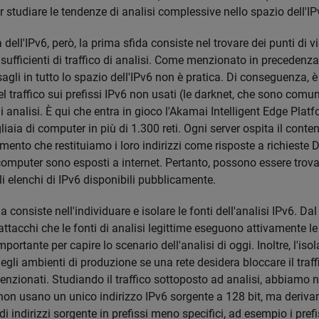
 studiare le tendenze di analisi complessive nello spazio dell'IP
 dell'IPv6, però, la prima sfida consiste nel trovare dei punti di v
i sufficienti di traffico di analisi. Come menzionato in precedenza
agli in tutto lo spazio dell'IPv6 non è pratica. Di conseguenza, è d
 traffico sui prefissi IPv6 non usati (le darknet, che sono comuni
o di analisi. È qui che entra in gioco l'Akamai Intelligent Edge Plat
liaia di computer in più di 1.300 reti. Ogni server ospita il conten
omento che restituiamo i loro indirizzi come risposte a richieste DN
computer sono esposti a internet. Pertanto, possono essere trova
li elenchi di IPv6 disponibili pubblicamente.
 consiste nell'individuare e isolare le fonti dell'analisi IPv6. 
 attacchi che le fonti di analisi legittime eseguono attivamente le 
mportante per capire lo scenario dell'analisi di oggi. Inoltre, l'is
gli ambienti di produzione se una rete desidera bloccare il traff
enzionati. Studiando il traffico sottoposto ad analisi, abbiamo 
on usano un unico indirizzo IPv6 sorgente a 128 bit, ma derivano 
i indirizzi sorgente in prefissi meno specifici, ad esempio i prefi