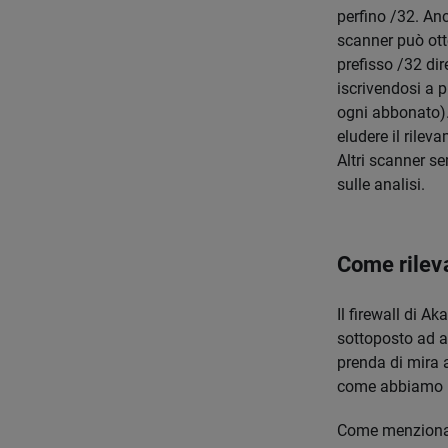
perfino /32. Anc
scanner può ott
prefisso /32 dir
iscrivendosi a p
ogni abbonato). 
eludere il rilev
Altri scanner se
sulle analisi.
Come rileva
Il firewall di Ak
sottoposto ad an
prenda di mira a
come abbiamo in
Come menzionato