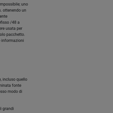
impossibile; uno
s. ottenendo un
mente
efisso /48 a
ere usata per
golo pacchetto.
le informazioni
e, incluso quello
rminata fonte
tesso modo di
i grandi