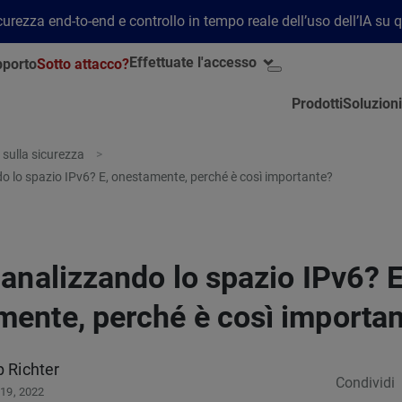
rezza end-to-end e controllo in tempo reale dell’uso dell’IA su 
Effettuate l'accesso
porto
Sotto attacco?
Prodotti
Soluzioni
 sulla sicurezza
do lo spazio IPv6? E, onestamente, perché è così importante?
 analizzando lo spazio IPv6? E
mente, perché è così importa
p Richter
Condividi
 19, 2022