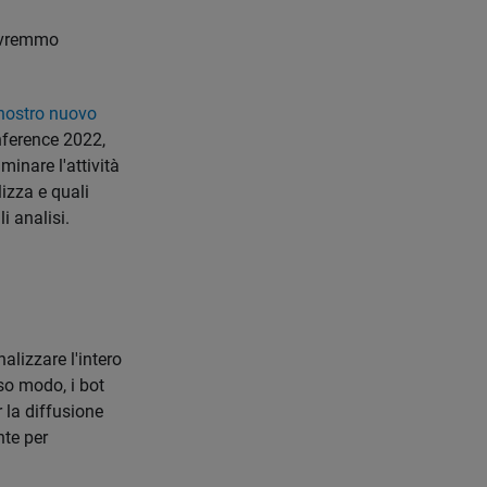
Dovremmo
nostro nuovo
nference 2022,
minare l'attività
izza e quali
i analisi.
alizzare l'intero
so modo, i bot
 la diffusione
nte per