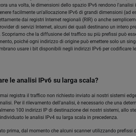
ora una volta, le dimensioni dello spazio IPv6 rendono l'analisi 
enere facilmente un'allocazione IPv6 di grandi dimensioni (ad e
ettamente dai registri Internet regionali (RIR) o anche semplice
rovider di servizi Internet, alcuni dei quali destinano un intero pr
Scopriamo che la diffusione del traffico su più prefissi può ess
amento, poiché ogni indirizzo di origine può emettere solo un sin
mbrano usare i bit disponibili negli indirizzi IPv6 per codificare 
re le analisi IPv6 su larga scala?
amai registra il traffico non richiesto inviato ai nostri sistemi edg
alisi. Per il rilevamento dell'analisi, è necessario che una dete
lmeno 100 indirizzi IP di destinazione dei nostri sistemi, allo s
dividuato le analisi IPv4 su larga scala in precedenza.
 prima, dal momento che alcuni scanner utilizzando prefissi d