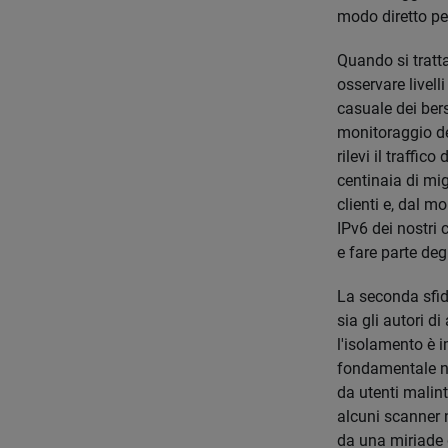
modo diretto per
Quando si tratta
osservare livell
casuale dei bers
monitoraggio del
rilevi il traffic
centinaia di mig
clienti e, dal m
IPv6 dei nostri 
e fare parte deg
La seconda sfida
sia gli autori di
l'isolamento è i
fondamentale ne
da utenti malint
alcuni scanner n
da una miriade d