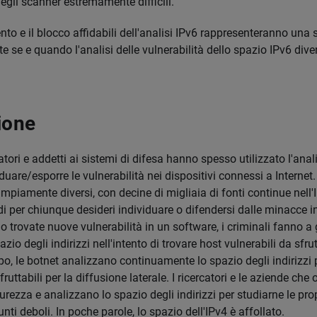
degli scanner estremamente difficili.
ento e il blocco affidabili dell'analisi IPv6 rappresenteranno una 
 se e quando l'analisi delle vulnerabilità dello spazio IPv6 dive
ione
catori e addetti ai sistemi di difesa hanno spesso utilizzato l'ana
uare/esporre le vulnerabilità nei dispositivi connessi a Internet
ampiamente diversi, con decine di migliaia di fonti continue nell'IP
di per chiunque desideri individuare o difendersi dalle minacce i
trovate nuove vulnerabilità in un software, i criminali fanno a 
zio degli indirizzi nell'intento di trovare host vulnerabili da sfrut
o, le botnet analizzano continuamente lo spazio degli indirizzi 
fruttabili per la diffusione laterale. I ricercatori e le aziende che
curezza e analizzano lo spazio degli indirizzi per studiarne le pro
unti deboli. In poche parole, lo spazio dell'IPv4 è affollato.