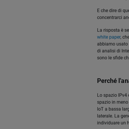
E che dire di q
concentrarci an
La risposta è se
white paper
, ch
abbiamo usato i 
di analisi di In
sono le sfide ch
Perché l'an
Lo spazio IPv4 c
spazio in meno 
IoT a bassa lar
laterale. La gen
individuare un h