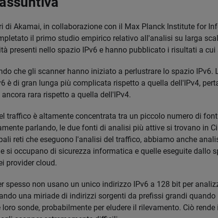
iassuntiva
ori di Akamai, in collaborazione con il Max Planck Institute for In
letato il primo studio empirico relativo all'analisi su larga scal
ità presenti nello spazio IPv6 e hanno pubblicato i risultati a cui
o che gli scanner hanno iniziato a perlustrare lo spazio IPv6. L'
6 è di gran lunga più complicata rispetto a quella dell'IPv4, perta
è ancora rara rispetto a quella dell'IPv4.
del traffico è altamente concentrata tra un piccolo numero di fonti
mente parlando, le due fonti di analisi più attive si trovano in 
ipali reti che eseguono l'analisi del traffico, abbiamo anche anal
e si occupano di sicurezza informatica e quelle eseguite dallo s
ei provider cloud.
r spesso non usano un unico indirizzo IPv6 a 128 bit per analizzar
ando una miriade di indirizzi sorgenti da prefissi grandi quando 
e loro sonde, probabilmente per eludere il rilevamento. Ciò rende 