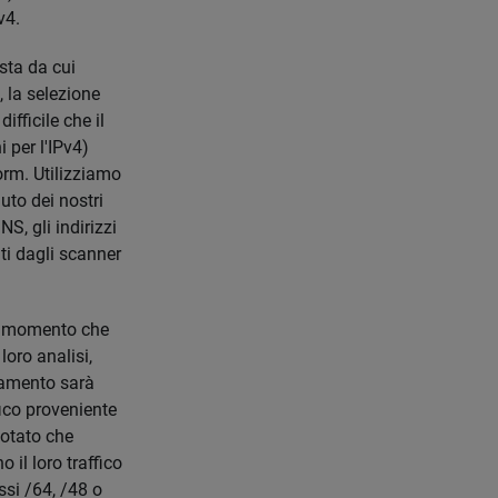
v4.
ista da cui
, la selezione
ifficile che il
 per l'IPv4)
form. Utilizziamo
uto dei nostri
S, gli indirizzi
ti dagli scanner
Dal momento che
loro analisi,
olamento sarà
ico proveniente
notato che
il loro traffico
ssi /64, /48 o