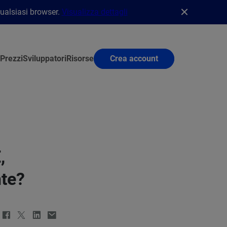
qualsiasi browser.
Visualizza dettagli
Prezzi
Sviluppatori
Risorse
Crea account
,
nte?