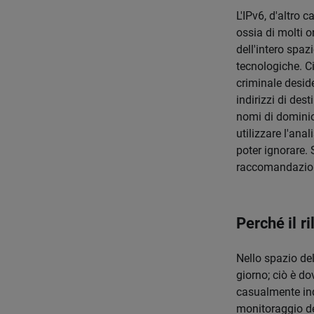
L'IPv6, d'altro 
ossia di molti o
dell'intero spaz
tecnologiche. C
criminale deside
indirizzi di des
nomi di dominio 
utilizzare l'ana
poter ignorare. 
raccomandazione
Perché il r
Nello spazio del
giorno; ciò è do
casualmente indi
monitoraggio del 