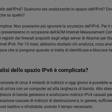
uello dell'IPv6? Qualcuno sta analizzando lo spazio dell'IPv6? 
che su quello?
mplice: Non possiamo più ignorare la sicurezza dell'IPv6. Per il
e presenteremo in occasione dell'ACM Internet Measurement Co
registri dei firewall acquisiti dagli edge server di Akamai per illu
ternet IPv6. Per 15 mesi, abbiamo studiato chi analizza, cosa anal
iave che si pongono quando si tratta di identificare e bloccare tal
alisi dello spazio IPv6 è complicata?
onsiste di circa 4 miliardi di indirizzi e oggi giorno è possibile an
di un'ora con un computer ad alta larghezza di banda. Allo stes
ghezza di banda generano e analizzano indirizzi IPv4 casuali per
erazione casuale di indirizzi di destinazione è, in genere, sufficie
ost reattivo e sfruttabile, avendo il tempo necessario.