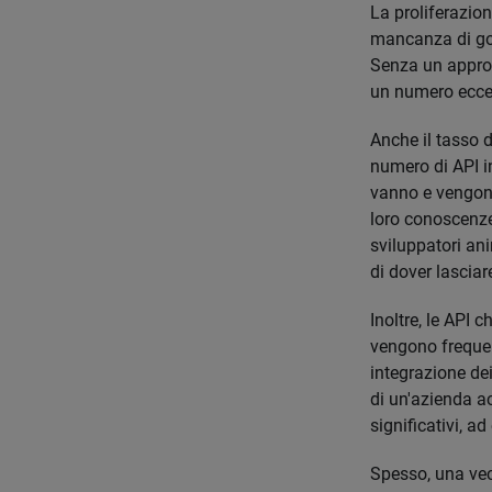
La proliferazion
mancanza di gov
Senza un appropr
un numero ecces
Anche il tasso 
numero di API in
vanno e vengono
loro conoscenze 
sviluppatori ani
di dover lasciar
Inoltre, le API 
vengono freque
integrazione dei
di un'azienda a
significativi, 
Spesso, una vecc