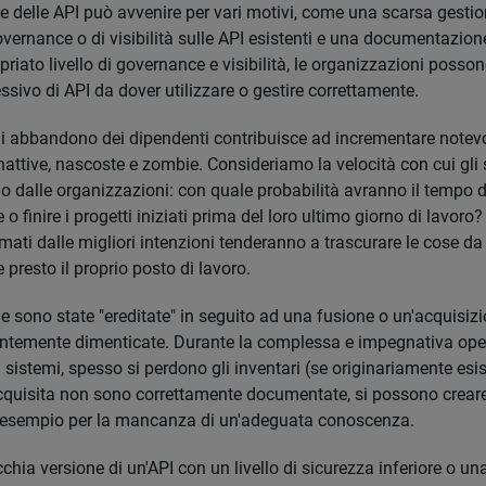
e delle API può avvenire per vari motivi, come una scarsa gestion
ernance o di visibilità sulle API esistenti e una documentazion
iato livello di governance e visibilità, le organizzazioni posson
sivo di API da dover utilizzare o gestire correttamente.
di abbandono dei dipendenti contribuisce ad incrementare notevo
attive, nascoste e zombie. Consideriamo la velocità con cui gli 
 dalle organizzazioni: con quale probabilità avranno il tempo di
o finire i progetti iniziati prima del loro ultimo giorno di lavoro?
mati dalle migliori intenzioni tenderanno a trascurare le cose da
e presto il proprio posto di lavoro.
che sono state "ereditate" in seguito ad una fusione o un'acquisiz
ntemente dimenticate. Durante la complessa e impegnativa ope
 sistemi, spesso si perdono gli inventari (se originariamente esist
cquisita non sono correttamente documentate, si possono creare
ad esempio per la mancanza di un'adeguata conoscenza.
hia versione di un'API con un livello di sicurezza inferiore o una