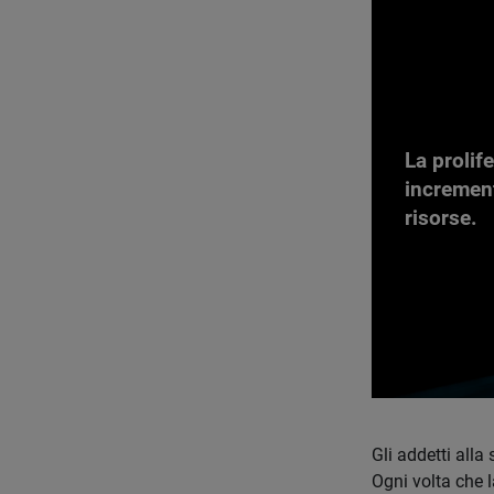
La prolif
increment
risorse.
Gli addetti all
Ogni volta che l