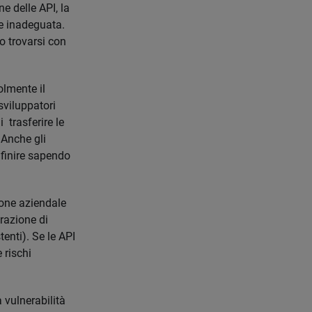
e delle API, la
e inadeguata.
o trovarsi con
lmente il
sviluppatori
 trasferire le
 Anche gli
 finire sapendo
ione aziendale
razione di
enti). Se le API
 rischi
 vulnerabilità