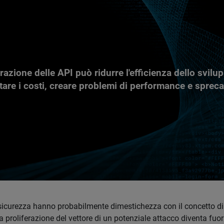
erazione delle API può ridurre l'efficienza dello svilu
are i costi, creare problemi di performance e spreca
a sicurezza hanno probabilmente dimestichezza con il concetto di 
a proliferazione del vettore di un potenziale attacco diventa fuori