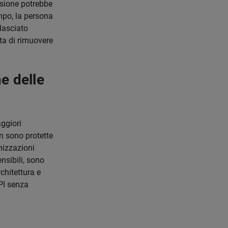
rsione potrebbe
mpo, la persona
 lasciato
ta di rimuovere
e delle
aggiori
on sono protette
nizzazioni
nsibili, sono
chitettura e
API senza