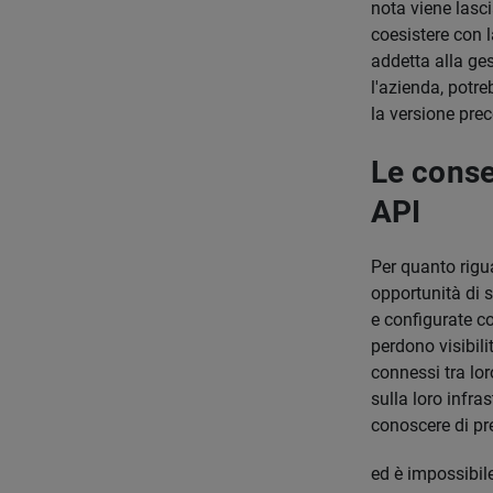
nota viene lasci
coesistere con 
addetta alla ges
l'azienda, potr
la versione pre
Le conse
API
Per quanto rigua
opportunità di s
e configurate co
perdono visibili
connessi tra lor
sulla loro infra
conoscere di pre
ed è impossibile