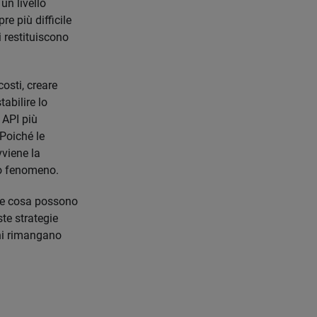
un livello
e più difficile
i restituiscono
costi, creare
abilire lo
e API più
 Poiché le
viene la
to fenomeno.
I e cosa possono
te strategie
oni rimangano