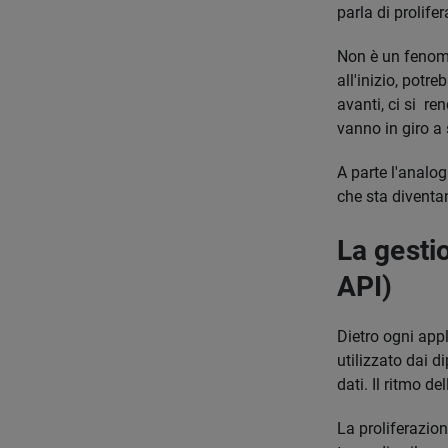
parla di prolife
Non è un fenome
all'inizio, potr
avanti, ci si re
vanno in giro a s
A parte l'analo
che sta diventan
La gestio
API)
Dietro ogni appl
utilizzato dai d
dati. Il ritmo d
La proliferazio