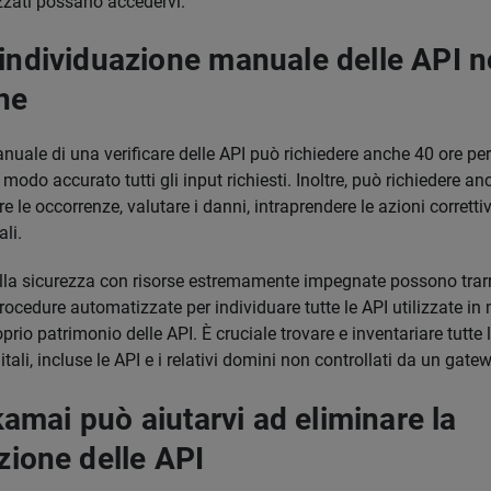
izzati possano accedervi.
'individuazione manuale delle API n
ne
uale di una verificare delle API può richiedere anche 40 ore per
odo accurato tutti gli input richiesti. Inoltre, può richiedere an
le occorrenze, valutare i danni, intraprendere le azioni corrett
li.
alla sicurezza con risorse estremamente impegnate possono trar
 procedure automatizzate per individuare tutte le API utilizzate i
oprio patrimonio delle API. È cruciale trovare e inventariare tutte 
gitali, incluse le API e i relativi domini non controllati da un gate
mai può aiutarvi ad eliminare la
azione delle API