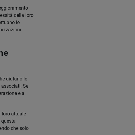
 peggioramento
ssità della loro
ettuano le
anizzazioni
 ne
he aiutano le
i associati. Se
erazione e a
 loro attuale
, questa
tendo che solo