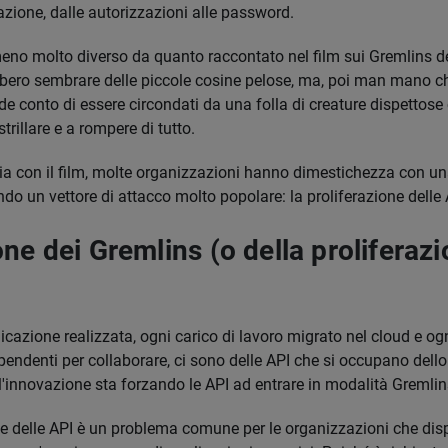
razione, dalle autorizzazioni alle password.
no molto diverso da quanto raccontato nel film sui Gremlins deg
ebbero sembrare delle piccole cosine pelose, ma, poi man mano ch
nde conto di essere circondati da una folla di creature dispettose
trillare e a rompere di tutto.
gia con il film, molte organizzazioni hanno dimestichezza con un
do un vettore di attacco molto popolare: la proliferazione delle 
ne dei Gremlins (o della proliferazi
icazione realizzata, ogni carico di lavoro migrato nel cloud e o
ipendenti per collaborare, ci sono delle API che si occupano dell
ell'innovazione sta forzando le API ad entrare in modalità Gremlin
ne delle API è un problema comune per le organizzazioni che di