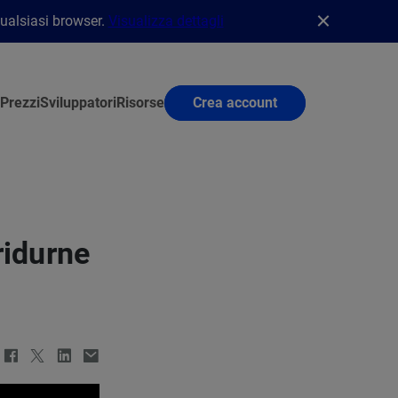
qualsiasi browser.
Visualizza dettagli
Prezzi
Sviluppatori
Risorse
Crea account
ridurne