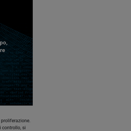
ppo,
re
proliferazione.
 controllo, si