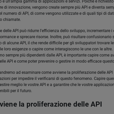
 e un'ampia gamma di applicazioni e servizi. Poiché è richiesto 
 di innovazione, vengono create sempre più API e diventa sempr
el numero di API, di come vengono utilizzate e di quali tipi di dat
o chiamate.
e delle API può ridurre l'efficienza dello sviluppo, incrementare i 
ormance e sprecare risorse. Inoltre, può risultare confusionario st
o di alcune API, il che rende difficile per gli sviluppatori trovare l
le loro esigenze o capire come interagiscono le une con le altre.
no sempre più dipendenti dalle API, è importante capire come av
delle API e come poter prevenire o gestire in modo efficace ques
 andremo ad esaminare come avviene la proliferazione delle AP
azioni per impedire il verificarsi di questo fenomeno. Capire ques
estire meglio le vostre API e a garantire che le vostre applicazi
nibili per il futuro.
iene la proliferazione delle API