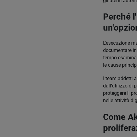
gli utenti autor
Perché l
un'opzio
L'esecuzione man
documentare in m
tempo esaminare 
le cause principa
I team addetti 
dall'utilizzo di
proteggere il pr
nelle attività di
Come Aka
prolifer