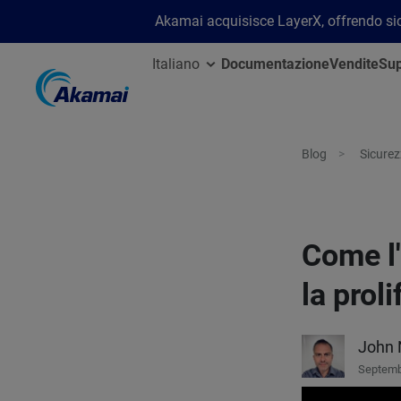
Akamai acquisisce LayerX, offrendo sicu
Italiano
Documentazione
Vendite
Sup
Blog
Sicure
Come l'
la prol
John 
Septemb