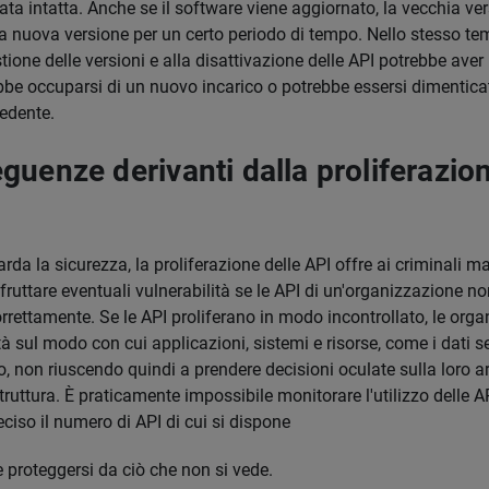
ata intatta. Anche se il software viene aggiornato, la vecchia ve
la nuova versione per un certo periodo di tempo. Nello stesso te
tione delle versioni e alla disattivazione delle API potrebbe aver
ebbe occuparsi di un nuovo incarico o potrebbe essersi dimentica
cedente.
guenze derivanti dalla proliferazion
rda la sicurezza, la proliferazione delle API offre ai criminali m
fruttare eventuali vulnerabilità se le API di un'organizzazione n
rrettamente. Se le API proliferano in modo incontrollato, le orga
tà sul modo con cui applicazioni, sistemi e risorse, come i dati se
o, non riuscendo quindi a prendere decisioni oculate sulla loro ar
struttura. È praticamente impossibile monitorare l'utilizzo delle 
ciso il numero di API di cui si dispone
 proteggersi da ciò che non si vede.