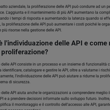
mpatto aziendale, la proliferazione delle API può condurre ad un
ce. L'aggiunta e il mantenimento di più API aumentano la comple
ntando i tempi di risposta e aumentando la latenza quando si eff
re, la proliferazione delle API può aumentare i costi poiché le org
 più risorse nella gestione delle API.
è l'individuazione delle API e come
 proliferazione?
 delle API consiste in un processo e un insieme di funzionalità c
identificare, catalogare e gestire le API, oltre a valutarne i risch
amente, l'individuazione delle API può aiutare a ridurne la prolif
stema di sicurezza.
 delle API aiuta anche le organizzazioni a comprendere meglio il
PI e a prendere decisioni informate sullo sviluppo futuro. Inoltre
ifica il monitoraggio e il controllo dell'accesso alle API, garan