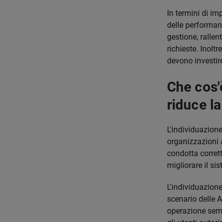
In termini di i
delle performan
gestione, ralle
richieste. Inolt
devono investire
Che cos'
riduce la
L'individuazione
organizzazioni a 
condotta corrett
migliorare il si
L'individuazione
scenario delle A
operazione sempl