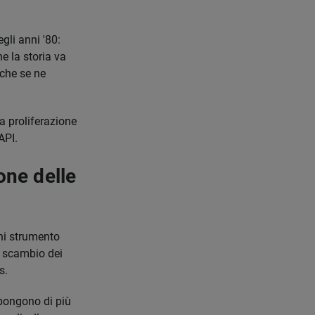
li anni '80:
e la storia va
 che se ne
a proliferazione
API.
one delle
gni strumento
o scambio dei
s.
spongono di più