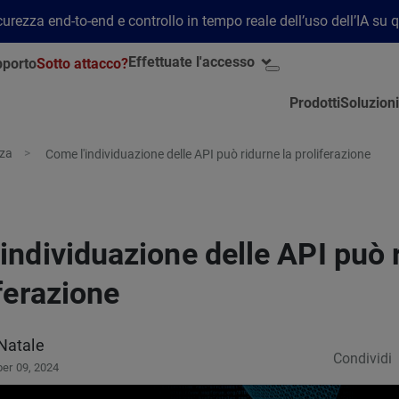
rezza end-to-end e controllo in tempo reale dell’uso dell’IA su 
Effettuate l'accesso
porto
Sotto attacco?
Prodotti
Soluzioni
zza
Come l'individuazione delle API può ridurne la proliferazione
individuazione delle API può 
iferazione
Natale
Condividi
er 09, 2024