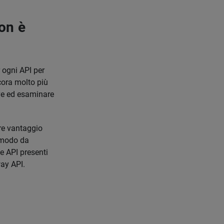
on è
 ogni API per
cora molto più
ive ed esaminare
re vantaggio
n modo da
le API presenti
way API.