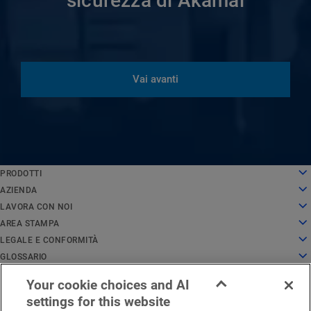
sicurezza di Akamai
Vai avanti
English
PRODOTTI
Deutsch
Cloud computing
AZIENDA
Español
Sicurezza
Chi siamo
LAVORA CON NOI
Français
Delivery dei contenuti
La nostra storia
Lavora con noi
AREA STAMPA
Italiano
Tutti i prodotti e le versioni di prova
Dirigenza
Lavorare in Akamai
Area stampa
LEGALE E CONFORMITÀ
Português
Servizi globali
Riconoscimenti
Studenti e neolaureati
Comunicati stampa
Note legali
GLOSSARIO
中文
Consiglio di amministrazione
Ambiente di lavoro inclusivo
Notizie
Conformità agli standard di sicurezza delle informazioni
Che cos'è la sicurezza delle API?
日本語
Your cookie choices and AI
Infrastruttura per l'innovazione
Cerca opportunità di lavoro
Risorse per i media
Privacy Trust Center
Che cos'è una CDN?
Note legali EMEA
Stato dei servizi
Contattateci
한국어
settings for this website
Relazioni con gli investitori
Blog cultura
Dichiarazione sulla privacy
Che cos'è il cloud computing?
Italiano