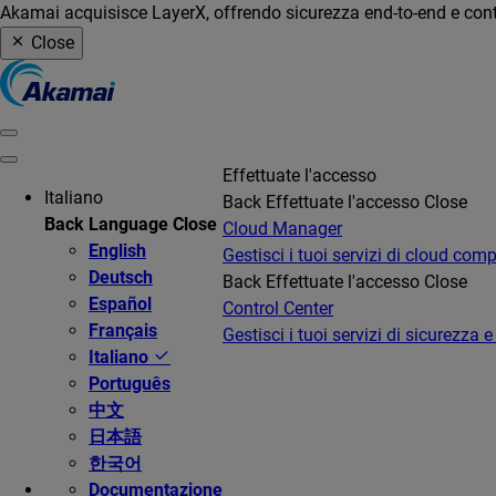
Akamai acquisisce LayerX, offrendo sicurezza end-to-end e contro
Close
Effettuate l'accesso
Italiano
Back
Effettuate l'accesso
Close
Back
Language
Close
Cloud Manager
English
Gestisci i tuoi servizi di cloud com
Deutsch
Back
Effettuate l'accesso
Close
Español
Control Center
Français
Gestisci i tuoi servizi di sicurezza e
Italiano
Português
中文
日本語
한국어
Documentazione