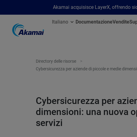
Akamai acquisisce LayerX, offrendo sicu
Italiano
Documentazione
Vendite
Sup
Directory delle risorse
Cybersicurezza per aziende di piccole e medie dimensio
Cybersicurezza per azie
dimensioni: una nuova op
servizi