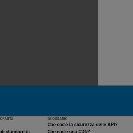
FORMITÀ
GLOSSARIO
Che cos'è la sicurezza delle API?
li standard di
Che cos'è una CDN?