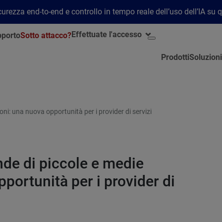
rezza end-to-end e controllo in tempo reale dell’uso dell’IA su 
Effettuate l'accesso
porto
Sotto attacco?
Prodotti
Soluzioni
ni: una nuova opportunità per i provider di servizi
nde di piccole e medie
portunità per i provider di