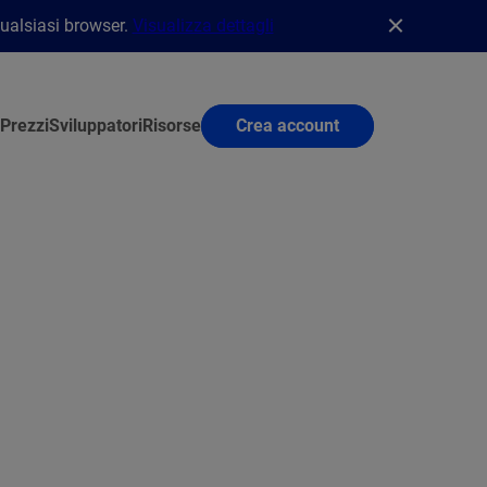
qualsiasi browser.
Visualizza dettagli
Prezzi
Sviluppatori
Risorse
Crea account