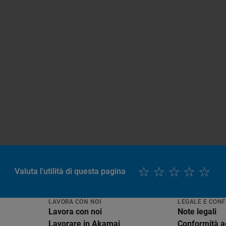
Valuta l'utilità di questa pagina
LAVORA CON NOI
LEGALE E CON
Lavora con noi
Note legali
Lavorare in Akamai
Conformità ag