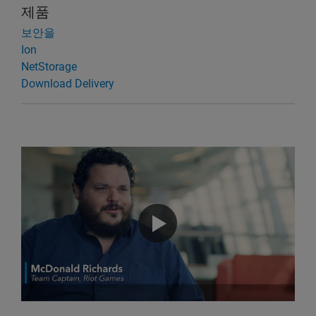
제품
보안을
Ion
NetStorage
Download Delivery