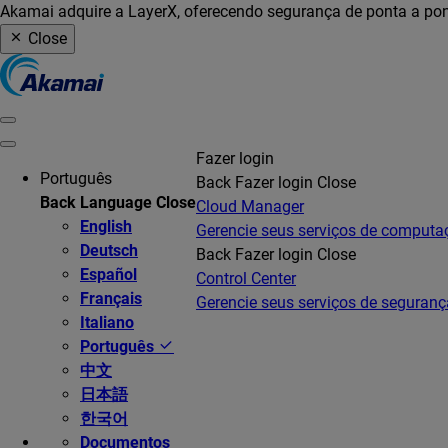
Akamai adquire a LayerX, oferecendo segurança de ponta a pon
Close
Fazer login
Português
Back
Fazer login
Close
Back
Language
Close
Cloud Manager
English
Gerencie seus serviços de comput
Deutsch
Back
Fazer login
Close
Español
Control Center
Français
Gerencie seus serviços de seguranç
Italiano
Português
中文
日本語
한국어
Documentos