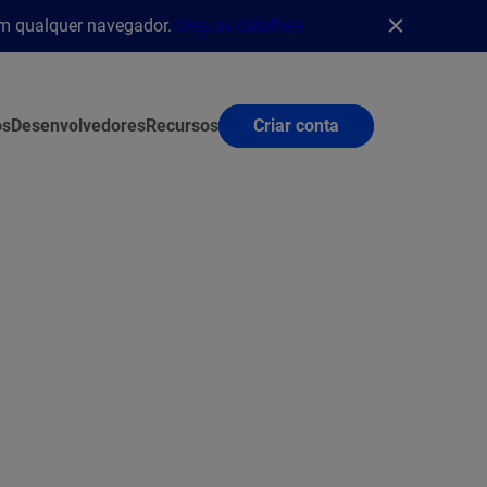
em qualquer navegador.
Veja os detalhes
os
Desenvolvedores
Recursos
Criar conta