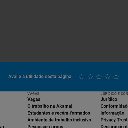
Avalie a utilidade desta página
VAGAS
JURÍDICO E CO
Vagas
Jurídico
O trabalho na Akamai
Conformidad
Estudantes e recém-formados
informação
Ambiente de trabalho inclusivo
Privacy Trust
vo
Pesquisar cargos
Declaração d