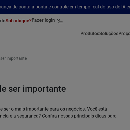
rança de ponta a ponta e controle em tempo real do uso de IA 
Fazer login
rte
Sob ataque?
Produtos
Soluções
Preç
ser importante
e ser importante
 ser o mais importante para os negócios. Você está
ncia e a segurança? Confira nossas principais dicas para