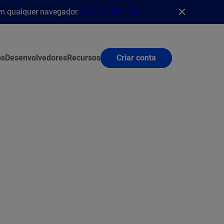
em qualquer navegador.
Veja os detalhes
os
Desenvolvedores
Recursos
Criar conta