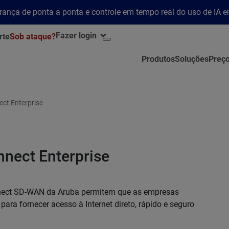
rança de ponta a ponta e controle em tempo real do uso de IA 
Fazer login
rte
Sob ataque?
Produtos
Soluções
Preç
ct Enterprise
nect Enterprise
nnect SD-WAN da Aruba permitem que as empresas
para fornecer acesso à Internet direto, rápido e seguro