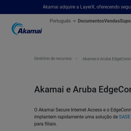
Akamai adquire a LayerX, oferecendo segu
Português
Documentos
Vendas
Supo
Diretório de recursos
Akamai e Aruba EdgeConne
Akamai e Aruba EdgeCon
O Akamai Secure Internet Access e o EdgeCo
implantem rapidamente uma solução de
SASE
para filiais.