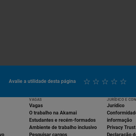
Avalie a utilidade desta página
VAGAS
JURÍDICO E CO
Vagas
Jurídico
O trabalho na Akamai
Conformidad
Estudantes e recém-formados
informação
Ambiente de trabalho inclusivo
Privacy Trust
vo
Pesquisar cargos
Declaração d