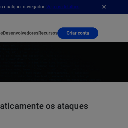
em qualquer navegador.
Veja os detalhes
os
Desenvolvedores
Recursos
Criar conta
maticamente os ataques