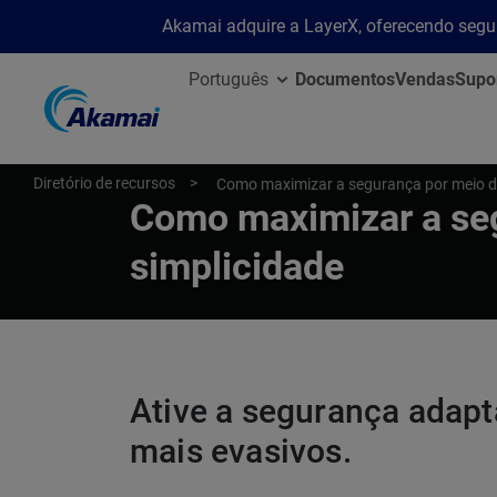
Akamai adquire a LayerX, oferecendo segu
Português
Documentos
Vendas
Supo
Diretório de recursos
Como maximizar a segurança por meio d
Como maximizar a se
simplicidade
Ative a segurança adap
mais evasivos.