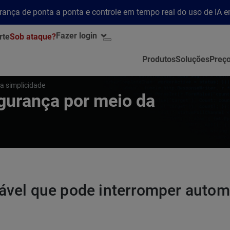
rança de ponta a ponta e controle em tempo real do uso de IA 
Fazer login
rte
Sob ataque?
Produtos
Soluções
Preç
a simplicidade
gurança por meio da
tável que pode interromper auto