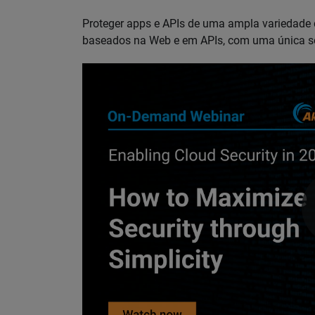
Proteger apps e APIs de uma ampla variedade
baseados na Web e em APIs, com uma única 