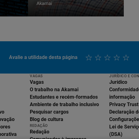
Avalie a utilidade desta página
VAGAS
JURÍDICO E CO
Vagas
Jurídico
O trabalho na Akamai
Conformidad
Estudantes e recém-formados
informação
Ambiente de trabalho inclusivo
Privacy Trust
vo
Pesquisar cargos
Declaração d
English
novação
Blog de cultura
Configuraçõe
Deutsch
REDAÇÃO
dores
Lei de Serviç
Español
Redação
porativa
(DSA)
Français