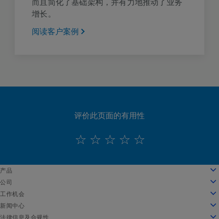
而且简化了基础架构，并有力地推动了业务
增长。
阅读客户案例
评价此页面的有用性
English
产品
Deutsch
云计算
公司
Español
安全性
关于我们
工作机会
Français
内容交付
公司发展历程
工作机会
新闻中心
Italiano
所有产品和试用机会
领导团队
在 Akamai 工作
新闻中心
法律信息及合规性