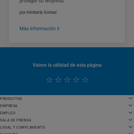
proteger su empresa.
por Kimberly Gomez
Más información
Valore la utilidad de esta página
PRODUCTOS
English
Cloud computing
EMPRESA
Deutsch
Seguridad
Sobre nosotros
EMPLEO
Español
Distribución de contenido
Historia
Empleo
SALA DE PRENSA
Français
Todos los productos y pruebas
Liderazgo
Trabajar en Akamai
Sala de prensa
LEGAL Y CUMPLIMIENTO
Italiano
Servicios globales
Premios
Estudiantes y recién licenciados
Comunicados de prensa
Aspectos legales