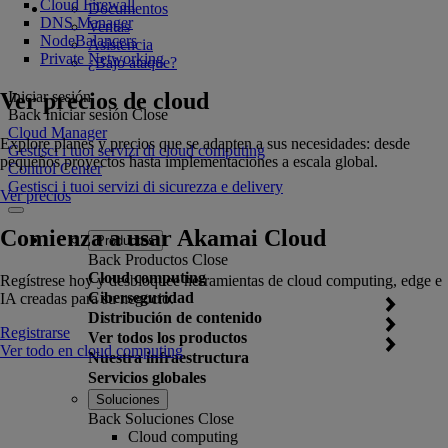
Cloud Firewall
Documentos
DNS Manager
Ventas
NodeBalancers
Asistencia
Private Networking
¿Bajo ataque?
Ver precios de cloud
Iniciar sesión
Back
Iniciar sesión
Close
Cloud Manager
Explore planes y precios que se adapten a sus necesidades: desde
Gestisci i tuoi servizi di cloud computing
pequeños proyectos hasta implementaciones a escala global.
Control Center
Gestisci i tuoi servizi di sicurezza e delivery
Ver precios
Comienza a usar Akamai Cloud
Productos
Back
Productos
Close
Cloud computing
Regístrese hoy y desbloquee herramientas de cloud computing, edge e
Ciberseguridad
IA creadas para su negocio.
Distribución de contenido
Registrarse
Ver todos los productos
Ver todo en cloud computing
Nuestra infraestructura
Servicios globales
Soluciones
Back
Soluciones
Close
Cloud computing