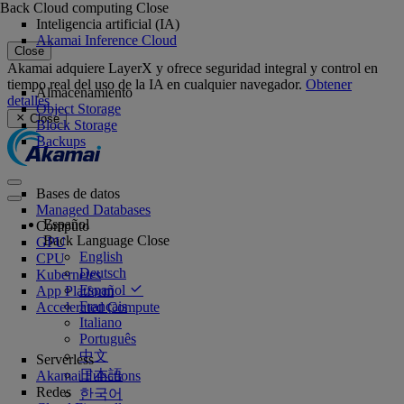
Back
Cloud computing
Close
Inteligencia artificial (IA)
Akamai Inference Cloud
Close
Akamai adquiere LayerX y ofrece seguridad integral y control en
tiempo real del uso de la IA en cualquier navegador.
Obtener
Almacenamiento
detalles
Object Storage
Close
Block Storage
Backups
Bases de datos
Managed Databases
Español
Cómputo
Back
Language
Close
GPU
English
CPU
Deutsch
Kubernetes
Español
App Platform
Français
Accelerated Compute
Italiano
Português
中文
Serverless
日本語
Akamai Functions
Redes
한국어