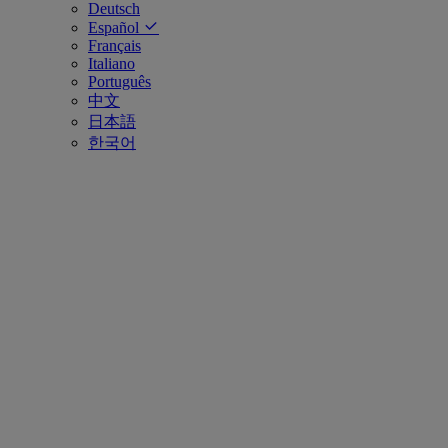
Deutsch
Español
Français
Italiano
Português
中文
日本語
한국어