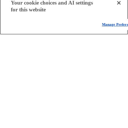
Your cookie choices and AI settings
respuesta eficaz de sus defensas.
for this website
Manage Prefer