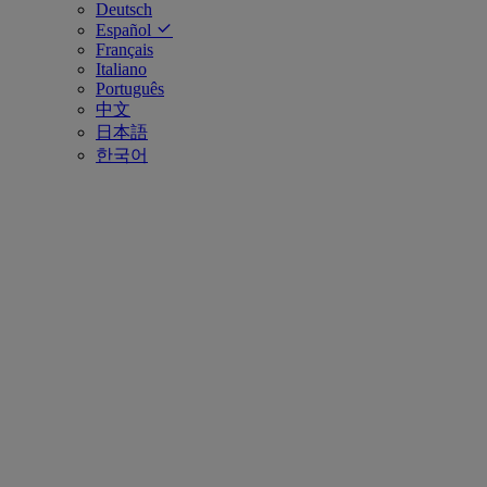
Deutsch
Español
Français
Italiano
Português
中文
日本語
한국어