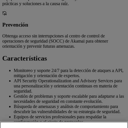
prácticas y soluciones a la causa raíz.
Prevención
Obtenga acceso sin interrupciones al centro de control de
operaciones de seguridad (SOCC) de Akamai para obtener
orientación y prevenir futuras amenazas.
Características
Monitoreo y soporte 24/7 para la detección de ataques a API,
mitigación y orientación de expertos.
API Security Operationalization and Advisory Services para
una personalización y orientación continuas en materia de
seguridad.
Gestión de problemas y soporte escalable para adaptarse a las
necesidades de seguridad en constante evolución.
Búsqueda de amenazas y análisis de comportamiento para
descubrir las vulnerabilidades de su estrategia de seguridad.
Equipos de servicios profesionales para respaldar la
configuración y el ajuste de protocolos.
SLA mejorados para una detección más rápida y una