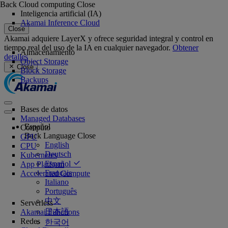
Back
Cloud computing
Close
Inteligencia artificial (IA)
Akamai Inference Cloud
Close
Akamai adquiere LayerX y ofrece seguridad integral y control en
tiempo real del uso de la IA en cualquier navegador.
Obtener
Almacenamiento
detalles
Object Storage
Close
Block Storage
Backups
Bases de datos
Managed Databases
Español
Cómputo
Back
Language
Close
GPU
English
CPU
Deutsch
Kubernetes
Español
App Platform
Français
Accelerated Compute
Italiano
Português
中文
Serverless
日本語
Akamai Functions
Redes
한국어