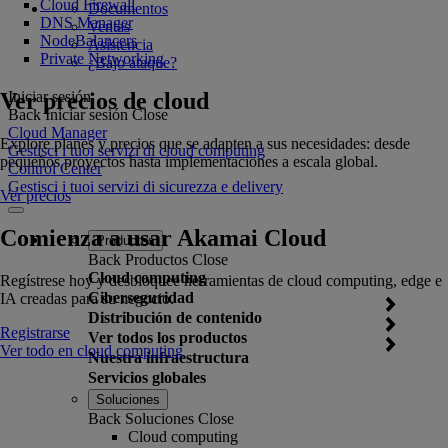
Cloud Firewall
Documentos
DNS Manager
Ventas
NodeBalancers
Asistencia
Private Networking
¿Bajo ataque?
Ver precios de cloud
Iniciar sesión
Back
Iniciar sesión
Close
Cloud Manager
Explore planes y precios que se adapten a sus necesidades: desde
Gestisci i tuoi servizi di cloud computing
pequeños proyectos hasta implementaciones a escala global.
Control Center
Gestisci i tuoi servizi di sicurezza e delivery
Ver precios
Comienza a usar Akamai Cloud
Productos
Back
Productos
Close
Cloud computing
Regístrese hoy y desbloquee herramientas de cloud computing, edge e
Ciberseguridad
IA creadas para su negocio.
Distribución de contenido
Registrarse
Ver todos los productos
Ver todo en cloud computing
Nuestra infraestructura
Servicios globales
Soluciones
Back
Soluciones
Close
Cloud computing