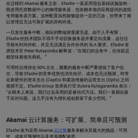
在迁移到 Akamai 服务之前，Efashe 一直采用混合基础设施架构：
既使用托管数据中心的物理服务器，也依赖本地供应商提供的虚拟
专用服务器方案。这种配置虽然能够提供一定的冗余，但带来了难
以管理且无法可靠扩展的异构环境。
一旦发生服务中断，相应的弊端便显露无遗。由于人手有限，
Efashe 的技术团队不得不手动切换服务器并重定向流量，这往往
导致长时间停机，并且无法满足合作伙伴的 SLA 要求。Efashe 首
席技术官 Peter Rutayomba 解释道：“在我们的业务中，任何延迟
都意味着错失商机。”
可用性仅维持在 80% 左右，频繁的服务中断严重侵蚀了客户信
任，导致 Efashe 的竞争优势也消失殆尽。成本也无法预测，时常
在新硬件的资本支出 (CapEx) 和紧急维修的运营支出 (OpEx) 之间
摇摆不定。Efashe Group 首席执行官 Butera Rutagaramba 表示：
“从根本上来说，我们过去采用的是被动式方法。我们一直都在疲
于应对问题。这几乎没有为增长或创新留下多少空间。”
Akamai 云计算服务：可扩展、简单且可预测
Efashe 改为采用 Akamai
云计算
服务来解决其最大的挑战：可用
性、成本可预测性以及资源调配速度。