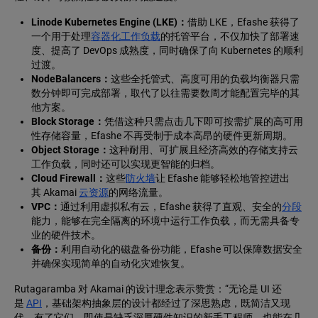
Linode Kubernetes Engine (LKE)：
借助 LKE，Efashe 获得了
一个用于处理
容器化工作负载
的托管平台，不仅加快了部署速
度、提高了 DevOps 成熟度，同时确保了向 Kubernetes 的顺利
过渡。
NodeBalancers：
这些全托管式、高度可用的负载均衡器只需
数分钟即可完成部署，取代了以往需要数周才能配置完毕的其
他方案。
Block Storage：
凭借这种只需点击几下即可按需扩展的高可用
性存储容量，Efashe 不再受制于成本高昂的硬件更新周期。
Object Storage：
这种耐用、可扩展且经济高效的存储支持云
工作负载，同时还可以实现更智能的归档。
Cloud Firewall：
这些
防火墙
让 Efashe 能够轻松地管控进出
其 Akamai
云资源
的网络流量。
VPC：
通过利用虚拟私有云，Efashe 获得了直观、安全的
分段
能力，能够在完全隔离的环境中运行工作负载，而无需具备专
业的硬件技术。
备份：
利用自动化的磁盘备份功能，Efashe 可以保障数据安全
并确保实现简单的自动化灾难恢复。
Rutagaramba 对 Akamai 的设计理念表示赞赏：“无论是 UI 还
是
API
，基础架构抽象层的设计都经过了深思熟虑，既简洁又现
代。有了它们，即使是缺乏深厚硬件知识的新手工程师，也能在几