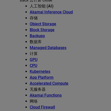
Back
云计算
Close
人工智能 (AI)
Akamai Inference Cloud
存储
Object Storage
Block Storage
Backups
数据库
Managed Databases
计算
GPU
CPU
Kubernetes
App Platform
Accelerated Compute
无服务器
Akamai Functions
网络
Cloud Firewall