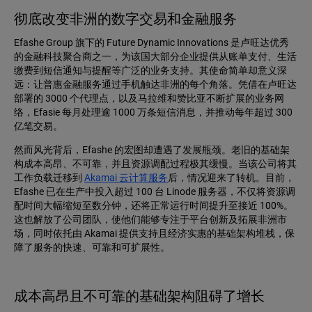
彻底改变非洲的数字交易和金融服务
Efashe Group 旗下的 Future Dynamic Innovations 是卢旺达优秀
的金融科技聚合商之一，为该国大部分企业提供从账单支付、生活
缴费到短信通知与提醒等广泛的业务支持。其使命简单却意义深
远：让普惠金融服务通过手机触达非洲的每个角落。凭借在卢旺达
部署的 3000 个代理点，以及马拉维和赞比亚不断扩展的业务网
络，Efasie 每月处理逾 1000 万条短信消息，并推动每年超过 300
亿笔交易。
然而风光背后，Efashe 的宏图却遭遇了发展瓶颈。老旧的基础架
构成本高昂、不可靠，并且资源调配过程极其缓慢。当该公司将其
工作负载迁移到
Akamai 云计算服务
后，情况迎来了转机。目前，
Efashe 已在生产中投入超过 100 台 Linode 服务器，不仅将资源调
配时间大幅缩短至数分钟，还将正常运行时间提升至接近 100%。
这也解放了公司团队，使他们能够专注于平台创新及拓展非洲市
场，同时依托由 Akamai 提供支持且经济实惠的基础架构堆栈，保
障了服务的快速、可靠和可扩展性。
成本高昂且不可靠的基础架构阻碍了增长