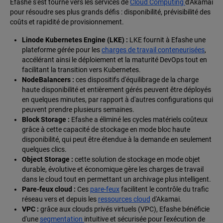
Efashe s'est tourné vers les services de
Cloud Computing
d'Akamai
pour résoudre ses plus grands défis : disponibilité, prévisibilité des
coûts et rapidité de provisionnement.
Linode Kubernetes Engine (LKE) :
LKE fournit à Efashe une
plateforme gérée pour les
charges de travail conteneurisées
,
accélérant ainsi le déploiement et la maturité DevOps tout en
facilitant la transition vers Kubernetes.
NodeBalancers :
ces dispositifs d'équilibrage de la charge
haute disponibilité et entièrement gérés peuvent être déployés
en quelques minutes, par rapport à d'autres configurations qui
peuvent prendre plusieurs semaines.
Block Storage :
Efashe a éliminé les cycles matériels coûteux
grâce à cette capacité de stockage en mode bloc haute
disponibilité, qui peut être étendue à la demande en seulement
quelques clics.
Object Storage :
cette solution de stockage en mode objet
durable, évolutive et économique gère les charges de travail
dans le cloud tout en permettant un archivage plus intelligent.
Pare-feux cloud :
Ces
pare-feux
facilitent le contrôle du trafic
réseau vers et depuis les
ressources cloud
d'Akamai.
VPC :
grâce aux clouds privés virtuels (VPC), Efashe bénéficie
d'une
segmentation
intuitive et sécurisée pour l'exécution de