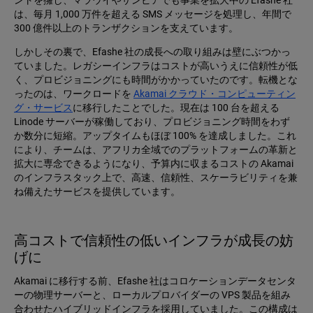
ントを擁し、マラウイやザンビアでも事業を拡大中の Efashe 社
は、毎月 1,000 万件を超える SMS メッセージを処理し、年間で
300 億件以上のトランザクションを支えています。
しかしその裏で、Efashe 社の成長への取り組みは壁にぶつかっ
ていました。レガシーインフラはコストが高いうえに信頼性が低
く、プロビジョニングにも時間がかかっていたのです。転機とな
ったのは、ワークロードを
Akamai クラウド・コンピューティン
グ・サービス
に移行したことでした。現在は 100 台を超える
Linode サーバーが稼働しており、プロビジョニング時間をわず
か数分に短縮。アップタイムもほぼ 100% を達成しました。これ
により、チームは、アフリカ全域でのプラットフォームの革新と
拡大に専念できるようになり、予算内に収まるコストの Akamai
のインフラスタック上で、高速、信頼性、スケーラビリティを兼
ね備えたサービスを提供しています。
高コストで信頼性の低いインフラが成長の妨
げに
Akamai に移行する前、Efashe 社はコロケーションデータセンタ
ーの物理サーバーと、ローカルプロバイダーの VPS 製品を組み
合わせたハイブリッドインフラを採用していました。この構成は