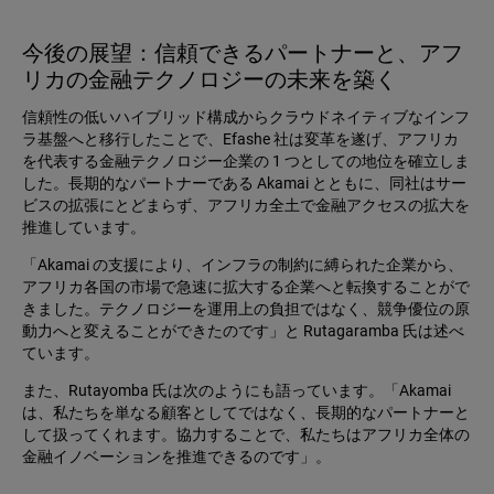
今後の展望：信頼できるパートナーと、アフ
リカの金融テクノロジーの未来を築く
信頼性の低いハイブリッド構成からクラウドネイティブなインフ
ラ基盤へと移行したことで、Efashe 社は変革を遂げ、アフリカ
を代表する金融テクノロジー企業の 1 つとしての地位を確立しま
した。長期的なパートナーである Akamai とともに、同社はサー
ビスの拡張にとどまらず、アフリカ全土で金融アクセスの拡大を
推進しています。
「Akamai の支援により、インフラの制約に縛られた企業から、
アフリカ各国の市場で急速に拡大する企業へと転換することがで
きました。テクノロジーを運用上の負担ではなく、競争優位の原
動力へと変えることができたのです」と Rutagaramba 氏は述べ
ています。
また、Rutayomba 氏は次のようにも語っています。「Akamai
は、私たちを単なる顧客としてではなく、長期的なパートナーと
して扱ってくれます。協力することで、私たちはアフリカ全体の
金融イノベーションを推進できるのです」。