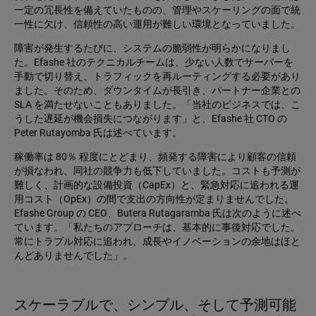
一定の冗長性を備えていたものの、管理やスケーリングの面で統
一性に欠け、信頼性の高い運用が難しい環境となっていました。
障害が発生するたびに、システムの脆弱性が明らかになりまし
た。Efashe 社のテクニカルチームは、少ない人数でサーバーを
手動で切り替え、トラフィックを再ルーティングする必要があり
ました。そのため、ダウンタイムが長引き、パートナー企業との
SLA を満たせないこともありました。「当社のビジネスでは、こ
うした遅延が機会損失につながります」と、Efashe 社 CTO の
Peter Rutayomba 氏は述べています。
稼働率は 80％ 程度にとどまり、頻発する障害により顧客の信頼
が損なわれ、同社の競争力も低下していました。コストも予測が
難しく、計画的な設備投資（CapEx）と、緊急対応に追われる運
用コスト（OpEx）の間で支出の方向性が定まりませんでした。
Efashe Group の CEO、Butera Rutagaramba 氏は次のように述べ
ています。「私たちのアプローチは、基本的に事後対応でした。
常にトラブル対応に追われ、成長やイノベーションの余地はほと
んどありませんでした」。
スケーラブルで、シンプル、そして予測可能