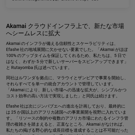
Akamai クラウドインフラ上で、新たな市場
へシームレスに拡大
Akamai のインフラが備える信頼性とスケーラビリティは、
Efashe 社の地域展開に欠かせない要素でした。「Akamai がほぼ
100% のアップタイムを保証してくれるため、私たちは、5 日で
はなく、わずか 5 分で新しいサーバーをスピンアップできます」
と Rutayomba 氏は述べています。
同社はルワンダを拠点に、マラウイとザンビアで事業を開始し、
それらすべてを単一の統合アカウントで管理しています。
「Akamai により、新しい市場への迅速な拡大が、シンプルかつ
コスト効率の高い方法で実現しました」と同氏は続けます。
Efashe 社は次にジンバブエへの進出を計画しており、最終的に
は 25 か国以上のアフリカ諸国への事業展開を視野に入れていま
す。「リソースの制約や複数のアフリカ市場にわたるインフラ管
理の複雑さを踏まえると、正直なところ、Akamai がなければ、
私たちの掲げる野心的な成長目標を達成することは不可能だった