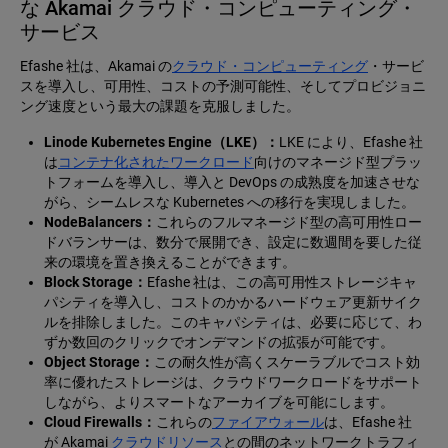
な Akamai クラウド・コンピューティング・
サービス
Efashe 社は、Akamai の
クラウド・コンピューティング
・サービ
スを導入し、可用性、コストの予測可能性、そしてプロビジョニ
ング速度という最大の課題を克服しました。
Linode Kubernetes Engine（LKE）：
LKE により、Efashe 社
は
コンテナ化されたワークロード
向けのマネージド型プラッ
トフォームを導入し、導入と DevOps の成熟度を加速させな
がら、シームレスな Kubernetes への移行を実現しました。
NodeBalancers：
これらのフルマネージド型の高可用性ロー
ドバランサーは、数分で展開でき、設定に数週間を要した従
来の環境を置き換えることができます。
Block Storage：
Efashe 社は、この高可用性ストレージキャ
パシティを導入し、コストのかかるハードウェア更新サイク
ルを排除しました。このキャパシティは、必要に応じて、わ
ずか数回のクリックでオンデマンドの拡張が可能です。
Object Storage：
この耐久性が高くスケーラブルでコスト効
率に優れたストレージは、クラウドワークロードをサポート
しながら、よりスマートなアーカイブを可能にします。
Cloud Firewalls：
これらの
ファイアウォール
は、Efashe 社
が Akamai
クラウドリソース
との間のネットワークトラフィ