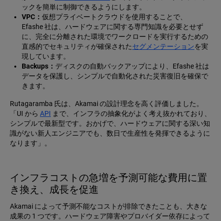
ックを簡単に制御できるようにします。
VPC：
仮想プライベートクラウドを使用することで、
Efashe 社は、ハードウェアに関する専門知識を必要とせず
に、完全に分離された環境でワークロードを実行するための
直感的でセキュリティが確保された
セグメンテーション
を実
現しています。
Backups：
ディスクの自動バックアップにより、Efashe 社は
データを保護し、シンプルで自動化された災害復旧を確保で
きます。
Rutagaramba 氏は、Akamai の設計理念を高く評価しました。
「UI から
API
まで、インフラの抽象化がよく考え抜かれており、
シンプルで最新型です。おかげで、ハードウェアに関する深い知
識がない新人エンジニアでも、数日で生産性を発揮できるように
なります」。
インフラコストの急増を予測可能な費用に置
き換え、成長を促進
Akamai によって予測不能なコストが排除できたことも、大きな
成果の 1 つです。ハードウェア障害やプロバイダー依存によって