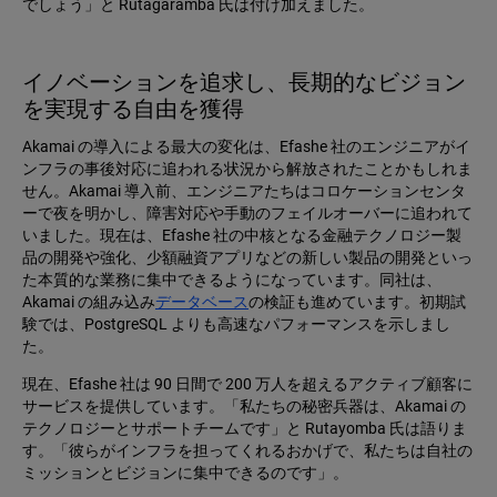
でしょう」と Rutagaramba 氏は付け加えました。
イノベーションを追求し、長期的なビジョン
を実現する自由を獲得
Akamai の導入による最大の変化は、Efashe 社のエンジニアがイ
ンフラの事後対応に追われる状況から解放されたことかもしれま
せん。Akamai 導入前、エンジニアたちはコロケーションセンタ
ーで夜を明かし、障害対応や手動のフェイルオーバーに追われて
いました。現在は、Efashe 社の中核となる金融テクノロジー製
品の開発や強化、少額融資アプリなどの新しい製品の開発といっ
た本質的な業務に集中できるようになっています。同社は、
Akamai の組み込み
データベース
の検証も進めています。初期試
験では、PostgreSQL よりも高速なパフォーマンスを示しまし
た。
現在、Efashe 社は 90 日間で 200 万人を超えるアクティブ顧客に
サービスを提供しています。「私たちの秘密兵器は、Akamai の
テクノロジーとサポートチームです」と Rutayomba 氏は語りま
す。「彼らがインフラを担ってくれるおかげで、私たちは自社の
ミッションとビジョンに集中できるのです」。