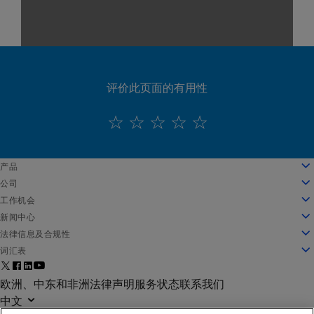
评价此页面的有用性
English
产品
Deutsch
云计算
公司
Español
安全性
关于我们
工作机会
Français
内容交付
公司发展历程
工作机会
新闻中心
Italiano
所有产品和试用机会
领导团队
在 Akamai 工作
新闻中心
法律信息及合规性
Português
全球服务
奖项
学生和应届毕业生
新闻稿
法律信息
词汇表
中文
董事会
包容性工作场所
媒体报道
信息安全合规
什么是 API 安全防护？
日本語
面向创新的基础架构
搜索职位
媒体资源
隐私信任中心
什么是 CDN？
欧洲、中东和非洲法律声明
服务状态
联系我们
한국어
投资者关系
文化博客
隐私声明
什么是云计算？
中文
企业责任
Cookie 设置
什么是网络安全？