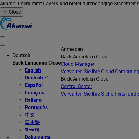
Akamai übernimmt LayerX und bietet durchgängige Sicherheit so
Close
Anmelden
Deutsch
Back
Anmelden
Close
Back
Language
Close
Cloud Manager
English
Verwalten Sie Ihre Cloud-Computing
Deutsch
Back
Anmelden
Close
Español
Control Center
Français
Verwalten Sie Ihre Sicherheits- und 
Italiano
Português
中文
日本語
한국어
Dokumente