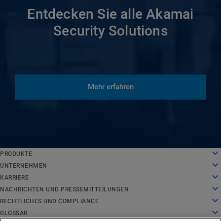
Entdecken Sie alle Akamai
Security Solutions
Mehr erfahren
English
PRODUKTE
Deutsch
Cloud Computing
UNTERNEHMEN
Español
Sicherheit
Über uns
KARRIERE
Français
Inhaltsbereitstellung
Geschichte
Karriere
NACHRICHTEN UND PRESSEMITTEILUNGEN
Italiano
Alle Produkte und Testversionen
Unternehmensführung
Arbeiten bei Akamai
Nachrichten und Pressemitteilungen
RECHTLICHES UND COMPLIANCE
Português
Global Services
Auszeichnungen
Studenten und Absolventen
Pressemitteilungen
Rechtliches
GLOSSAR
中文
Board of Directors
Inklusiver Arbeitsplatz
In der Presse
Compliance der Informationssicherheit
Was ist API-Sicherheit?