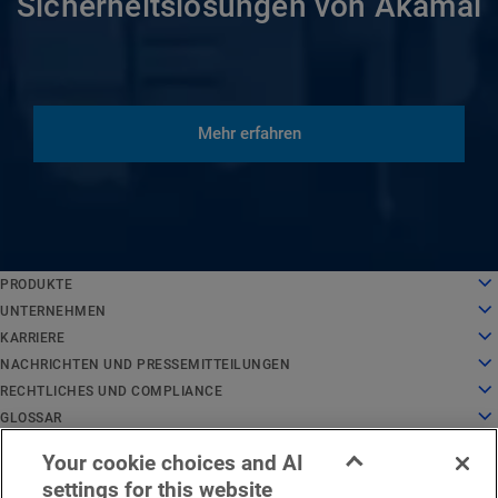
Sicherheitslösungen von Akamai
Mehr erfahren
English
PRODUKTE
Deutsch
Cloud Computing
UNTERNEHMEN
Español
Sicherheit
Über uns
KARRIERE
Français
Inhaltsbereitstellung
Geschichte
Karriere
NACHRICHTEN UND PRESSEMITTEILUNGEN
Italiano
Alle Produkte und Testversionen
Unternehmensführung
Arbeiten bei Akamai
Nachrichten und Pressemitteilungen
RECHTLICHES UND COMPLIANCE
Português
Global Services
Auszeichnungen
Studenten und Absolventen
Pressemitteilungen
Rechtliches
GLOSSAR
中文
Board of Directors
Inklusiver Arbeitsplatz
In der Presse
Compliance der Informationssicherheit
Was ist API-Sicherheit?
日本語
Your cookie choices and AI
Infrastruktur für Innovationen
Stellenangebote
Medienressourcen
Privacy Trust Center
Was ist ein CDN?
EMEA – Rechtlicher Hinweis
Dienststatus
Kontakt
한국어
settings for this website
Investor Relations
Kultur-Blog
Datenschutzerklärung
Was ist Cloud Computing?
Deutsch