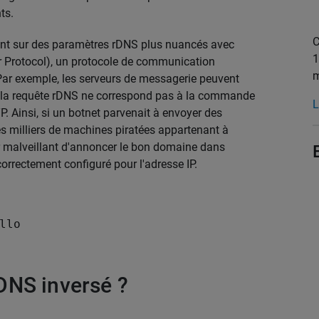
ts.
C
ient sur des paramètres rDNS plus nuancés avec
1
r Protocol), un protocole de communication
m
Par exemple, les serveurs de messagerie peuvent
ue la requête rDNS ne correspond pas à la commande
L
 Ainsi, si un botnet parvenait à envoyer des
des milliers de machines piratées appartenant à
teur malveillant d'annoncer le bon domaine dans
rrectement configuré pour l'adresse IP.
llo
DNS inversé ?