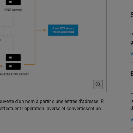
P
g
V
F
p
verte d'un nom à partir d'une entrée d'adresse IP,
d
effectuent l'opération inverse et convertissent un
V