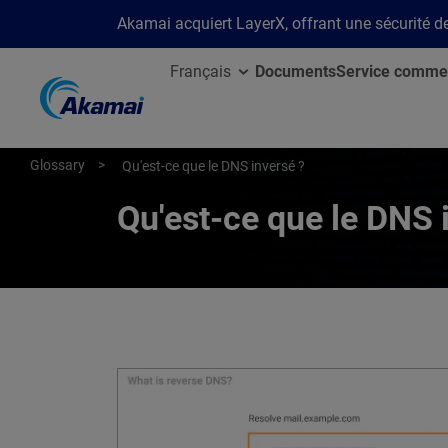
Akamai acquiert LayerX, offrant une sécurité de 
Français
Documents
Service commer
Glossary
Qu'est-ce que le DNS inversé ?
Qu'est-ce que le DNS 