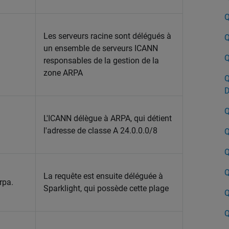
Q
Les serveurs racine sont délégués à
Q
un ensemble de serveurs ICANN
Q
responsables de la gestion de la
zone ARPA
Q
D
Q
L'ICANN délègue à ARPA, qui détient
l'adresse de classe A 24.0.0.0/8
Q
Q
Q
La requête est ensuite déléguée à
rpa.
Sparklight, qui possède cette plage
Q
Q