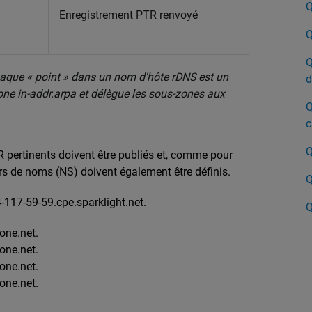
Q
Enregistrement PTR renvoyé
Q
Q
aque « point » dans un nom d'hôte rDNS est un
d
zone in-addr.arpa et délègue les sous-zones aux
Q
c
Q
R pertinents doivent être publiés et, comme pour
rs de noms (NS) doivent également être définis.
Q
17-59-59.cpe.sparklight.net.
Q
one.net.
one.net.
one.net.
one.net.