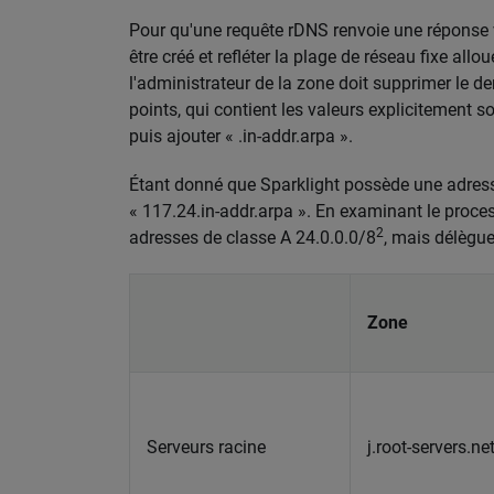
Pour qu'une requête rDNS renvoie une réponse v
être créé et refléter la plage de réseau fixe allo
l'administrateur de la zone doit supprimer le d
points, qui contient les valeurs explicitement so
puis ajouter « .in-addr.arpa ».
Étant donné que Sparklight possède une adress
« 117.24.in-addr.arpa ». En examinant le proce
2
adresses de classe A 24.0.0.0/8
, mais délègue
Zone
Serveurs racine
j.root-servers.net