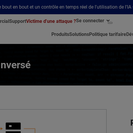
bout en bout et un contrôle en temps réel de l'utilisation de l'IA
Se connecter
cial
Support
Victime d'une attaque ?
Produits
Solutions
Politique tarifaire
Dé
inversé