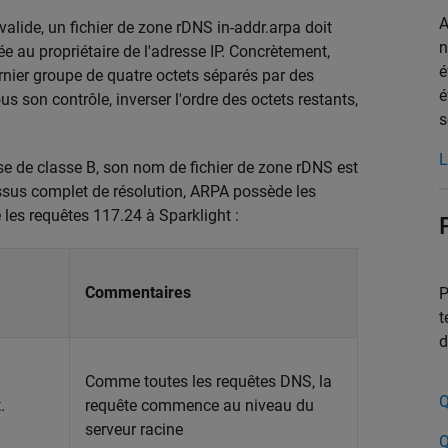
A
alide, un fichier de zone rDNS in-addr.arpa doit
n
uée au propriétaire de l'adresse IP. Concrètement,
é
ernier groupe de quatre octets séparés par des
é
us son contrôle, inverser l'ordre des octets restants,
s
L
e de classe B, son nom de fichier de zone rDNS est
ssus complet de résolution, ARPA possède les
 les requêtes 117.24 à Sparklight :
Commentaires
P
t
d
Comme toutes les requêtes DNS, la
Q
.
requête commence au niveau du
serveur racine
Q