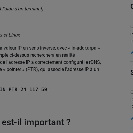
l'aide d'un terminal)
O
é
 et Linux
i
 valeur IP en sens inverse, avec « in-addr.arpa »
V
ple ci-dessus recherchera en réalité
e de l'adresse IP a correctement configuré le rDNS,
 « pointer » (PTR), qui associe l'adresse IP à un
IN PTR 24-117-59-
C
l
V
est-il important ?