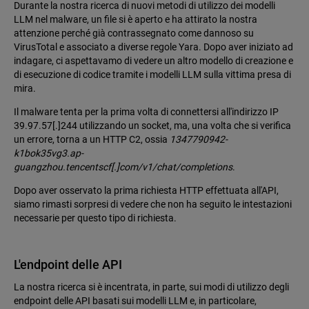
Durante la nostra ricerca di nuovi metodi di utilizzo dei modelli
LLM nel malware, un file si è aperto e ha attirato la nostra
attenzione perché già contrassegnato come dannoso su
VirusTotal e associato a diverse regole Yara. Dopo aver iniziato ad
indagare, ci aspettavamo di vedere un altro modello di creazione e
di esecuzione di codice tramite i modelli LLM sulla vittima presa di
mira.
Il malware tenta per la prima volta di connettersi all'indirizzo IP
39.97.57[.]244 utilizzando un socket, ma, una volta che si verifica
un errore, torna a un HTTP C2, ossia
1347790942-
k1bok35vg3.ap-
guangzhou.tencentscf[.]com/v1/chat/completions
.
Dopo aver osservato la prima richiesta HTTP effettuata all'API,
siamo rimasti sorpresi di vedere che non ha seguito le intestazioni
necessarie per questo tipo di richiesta.
L'endpoint delle API
La nostra ricerca si è incentrata, in parte, sui modi di utilizzo degli
endpoint delle API basati sui modelli LLM e, in particolare,