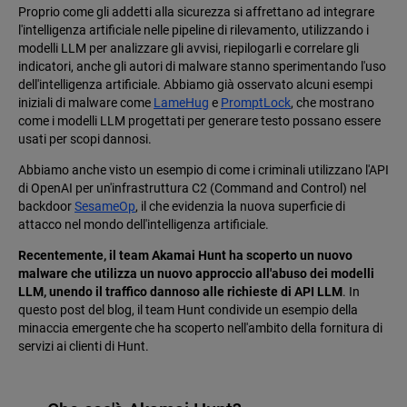
Proprio come gli addetti alla sicurezza si affrettano ad integrare
l'intelligenza artificiale nelle pipeline di rilevamento, utilizzando i
modelli LLM per analizzare gli avvisi, riepilogarli e correlare gli
indicatori, anche gli autori di malware stanno sperimentando l'uso
dell'intelligenza artificiale. Abbiamo già osservato alcuni esempi
iniziali di malware come
LameHug
e
PromptLock
, che mostrano
come i modelli LLM progettati per generare testo possano essere
usati per scopi dannosi.
Abbiamo anche visto un esempio di come i criminali utilizzano l'API
di OpenAI per un'infrastruttura C2 (Command and Control) nel
backdoor
SesameOp
, il che evidenzia la nuova superficie di
attacco nel mondo dell'intelligenza artificiale.
Recentemente, il team Akamai Hunt ha scoperto un nuovo
malware che utilizza un nuovo approccio all'abuso dei modelli
LLM, unendo il traffico dannoso alle richieste di API LLM
. In
questo post del blog, il team Hunt condivide un esempio della
minaccia emergente che ha scoperto nell'ambito della fornitura di
servizi ai clienti di Hunt.