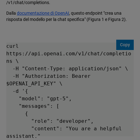
/v1/chat/completions.
Dalla
documentazione di OpenAI
, questo endpoint "crea una
risposta del modello per la chat specifica" (Figura 1 e Figura 2).
Copy
curl 
https://api.openai.com/v1/chat/completio
ns \

  -H "Content-Type: application/json" \

  -H "Authorization: Bearer 
$OPENAI_API_KEY" \

  -d '{

    "model": "gpt-5",

    "messages": [

      {

        "role": "developer",

        "content": "You are a helpful 
assistant."
