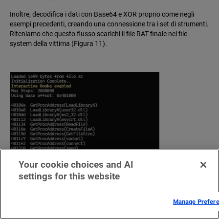
Inoltre, decodifica i dati con Base64 e XOR proprio come negli
esempi precedenti, creando una connessione tra i set di strumenti.
Riteniamo che questo flusso scarichi il file RAT finale nel file
system della vittima (Figura 11).
Your cookie choices and AI
settings for this website
Manage Prefer