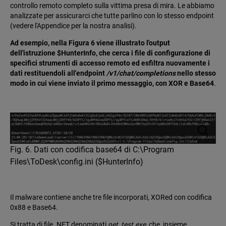
controllo remoto completo sulla vittima presa di mira. Le abbiamo
analizzate per assicurarci che tutte parlino con lo stesso endpoint
(vedere l'Appendice per la nostra analisi).
Ad esempio, nella Figura 6 viene illustrato l'output
dell'istruzione $HunterInfo, che cerca i file di configurazione di
specifici strumenti di accesso remoto ed esfiltra nuovamente i
dati restituendoli all'endpoint
/v1/chat/completions
nello stesso
modo in cui viene inviato il primo messaggio, con XOR e Base64
.
Fig. 6. Dati con codifica base64 di C:\Program
Files\ToDesk\config.ini ($HunterInfo)
Il malware contiene anche tre file incorporati, XORed con codifica
0x88 e Base64.
Si tratta di file .NET denominati
net_test.exe
, che, insieme,