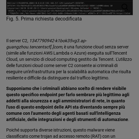
Fig. 5. Prima richiesta decodificata
Il server C2,
1347790942-k1bok35vg3.ap-
guangzhou.tencentscf[.]com
, è una funzione cloud senza server
(simile alle funzioni AWS Lambda o Azure) eseguita sull'Tencent
Cloud, un servizio di cloud computing gestito da Tencent. L'utilizzo
delle funzioni cloud come server C2 consente ai criminali di
eseguire un'infrastruttura per la scalabilità automatica che risulta
resiliente e difficile da distinguere dal traffico legittimo.
Supponiamo che i criminali abbiano scelto di rendere visibile
questo specifico endpoint per farlo sembrare più legittimo agli
addetti alla sicurezza e agli amministratori di rete, in quanto
l'uso di questo endpoint delle API sta diventando sempre più
comune con l'aumento degli agenti basati sull'intelligenza
artificiale, delle integrazioni e degli strumenti di automazione
.
Poiché supporta diverse istruzioni, questo malware viene
classificato come trojan ad accesso remoto (RAT) con un