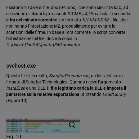
Esistono 10 diversi file .doc (0-9.doc), che sono simili tra loro, ad
eccezione di alcuni byte casuali. %TIME:~4,1% calcola la seconda
cifra del minuto corrente
di un formato
%H:%M:%S.%f
. I file .doc
non hanno l'intestazione MZ, probabilmente per evitare le
scansioni delle firme. In base all'ora corrente, lo script converte
l'intestazione nel file .doc e la copia in
C:\Users\Public\Update\360.<minute>
.
svchost.exe
Questo file è, in realtà,
SangforPromote.exe
, un file verificato e
firmato di Sangfor Technologies. Quando riceve l'argomento
-
InstallLsp
e una DLL,
il file legittimo carica la DLL e imposta il
puntatore sulla relativa esportazione
utilizzando
LoadLibrary
(Figura 10).
Fig. 10: