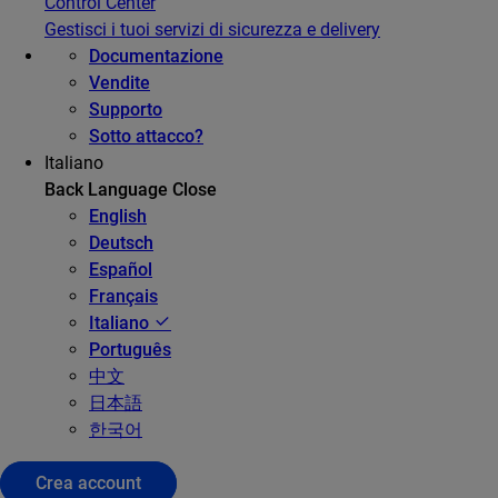
Control Center
Gestisci i tuoi servizi di sicurezza e delivery
Documentazione
Vendite
Supporto
Sotto attacco?
Italiano
Back
Language
Close
English
Deutsch
Español
Français
Italiano
Português
中文
日本語
한국어
Crea account