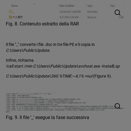
Fig. 8. Contenuto estratto della RAR
Il file "_" converte i file .doc in tre file PE e li copia in
C:\Users\Public\Update
.
Infine, richiama
!call start /min C:\Users\Public\Update\svchost.exe -InstallLsp
C:\Users\Public\Update\360.%TIME:~4,1% >nul
(Figura 9).
Fig. 9. Il file ‘_’ esegue la fase successiva