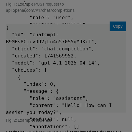
      },

Fig. 1: Example POST request to
      {

api.openai.com/v1/chat/completions
        "role": "user",

        "content": "Hello!"

Copy
{

      }

  "id": "chatcmpl-
    ]

B9MBs8CjcvOU2jLn4n570S5qMJKcT",

  "object": "chat.completion",

  "created": 1741569952,

  "model": "gpt-4.1-2025-04-14",

  "choices": [

    {

      "index": 0,

      "message": {

        "role": "assistant",

        "content": "Hello! How can I 
assist you today?",

        "refusal": null,

Fig. 2: Example response
        "annotations": []
