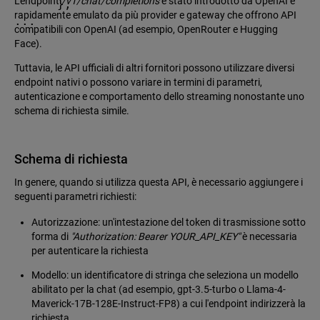
L'endpoint
/v1/chat/completions
è stato introdotto da OpenAI e
      },

rapidamente emulato da più provider e gateway che offrono API
...
compatibili con OpenAI (ad esempio, OpenRouter e Hugging
Face).
Tuttavia, le API ufficiali di altri fornitori possono utilizzare diversi
endpoint nativi o possono variare in termini di parametri,
autenticazione e comportamento dello streaming nonostante uno
schema di richiesta simile.
Schema di richiesta
In genere, quando si utilizza questa API, è necessario aggiungere i
seguenti parametri richiesti:
Autorizzazione: un'intestazione del token di trasmissione sotto
forma di
"Authorization: Bearer YOUR_API_KEY"
è necessaria
per autenticare la richiesta
Modello: un identificatore di stringa che seleziona un modello
abilitato per la chat (ad esempio, gpt-3.5-turbo o Llama-4-
Maverick-17B-128E-Instruct-FP8) a cui l'endpoint indirizzerà la
richiesta