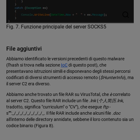
Fig. 7. Funzione principale del server SOCKS5
File aggiuntivi
Abbiamo identificato le versioni precedenti di questo malware
(l'hash si trova nella sezione
IoC
di questo post), che
presentavano istruzioni simili e disponevano degli stessi percorsi
codificati di diversi strumenti di accesso remoto (
$HunterInfo
), ma
il server C2 era diverso.
Abbiamo anche trovato un file RAR su VirusTotal, che
è
correlato
al server C2. Questo file RAR include un file
.lnk
(
个人简历.lnk
,
tradotto, significa "curriculum" o "CV"), che esegue
ftp
-
s””:_/_/_/_/_/_/_/_/_. Il file RAR include anche alcuni file
.doc
all'interno delle directory annidate, sebbene il loro contenuto sia un
codice binario (Figura 8).