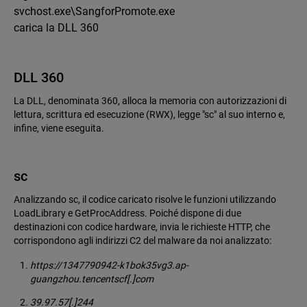
svchost.exe\SangforPromote.exe
carica la DLL 360
DLL 360
La DLL, denominata 360, alloca la memoria con autorizzazioni di
lettura, scrittura ed esecuzione (RWX), legge "sc" al suo interno e,
infine, viene eseguita.
sc
Analizzando sc, il codice caricato risolve le funzioni utilizzando
LoadLibrary e GetProcAddress. Poiché dispone di due
destinazioni con codice hardware, invia le richieste HTTP, che
corrispondono agli indirizzi C2 del malware da noi analizzato:
https://1347790942-k1bok35vg3.ap-
guangzhou.tencentscf[.]com
39.97.57[.]244